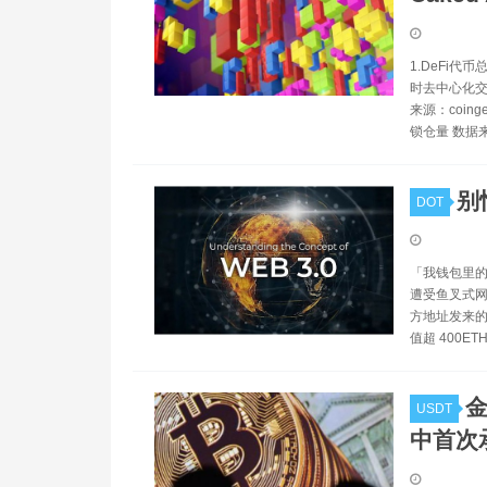
1.DeFi代币
时去中心化交
来源：coin
锁仓量 数据来源
别
DOT
「我钱包里的 E
遭受鱼叉式网络钓
方地址发来的
值超 400ET
金
USDT
中首次