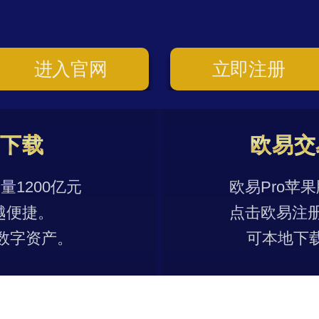
进入官网
立即注册
p下载
欧易交
1200亿元
欧易Pro苹
越便捷。
点击欧易注
数字资产。
可本地下