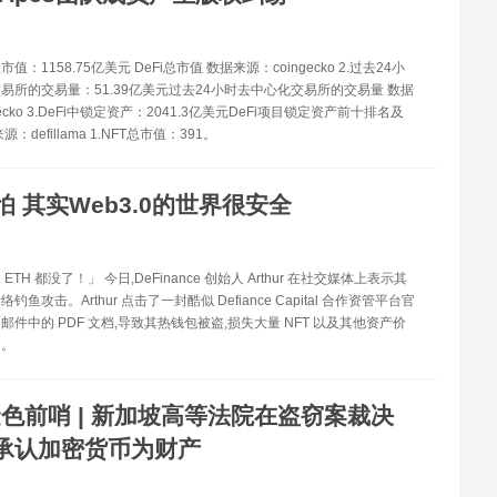
总市值：1158.75亿美元 DeFi总市值 数据来源：coingecko 2.过去24小
易所的交易量：51.39亿美元过去24小时去中心化交易所的交易量 数据
gecko 3.DeFi中锁定资产：2041.3亿美元DeFi项目锁定资产前十排名及
：defillama 1.NFT总市值：391。
怕 其实Web3.0的世界很安全
TH 都没了！」 今日,DeFinance 创始人 Arthur 在社交媒体上表示其
鱼攻击。Arthur 点击了一封酷似 Defiance Capital 合作资管平台官
邮件中的 PDF 文档,导致其热钱包被盗,损失大量 NFT 以及其他资产价
H。
色前哨 | 新加坡高等法院在盗窃案裁决
承认加密货币为财产