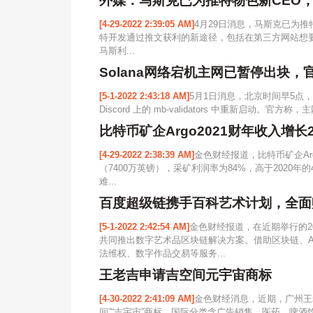
外媒：马斯克已为推特物色新CEO
[4-29-2022 2:39:05 AM]
4月29日消息，马斯克已为推
特开发通过推文获利的新途径，包括在第三方网站想要
马斯利...
Solana网络宕机主网已暂停出块
[5-1-2022 2:43:18 AM]
5月1日消息，北京时间早5点，
Discord 上的 mb-validators 中重新启动。
比特币矿企Argo2021财年收入增长
[4-29-2022 2:38:39 AM]
金色财经报道，比特币矿企Ar
（7400万英镑），采矿利润率为84%，高于2020年的
难...
百度超级链携手百科艺术计划，全面
[5-1-2022 2:42:54 AM]
金色财经报道，在近期举行的2
共同推出数字艺术品区块链解决方案。借助区块链、A
法维权、数字作品交易等服务...
王老吉申请吉空间元宇宙商标
[4-30-2022 2:41:09 AM]
金色财经消息，近期，广州王
间”“吉宇宙”商标，国际分类含广告销售、医药、啤