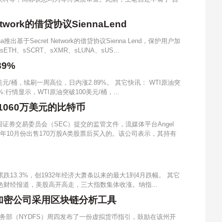
twork的借贷协议SiennaLend
推出基于Secret Network的借贷协议Sienna Lend，保护用户加
、sSCRT、sXMR、sLUNA、sUS...
89%
美元/桶，续刷一周高位，日内涨2.89%。 其它快讯： WTI原油突
:行情显示，WTI原油突破100美元/桶，...
值1060万美元的比特币
证券交易委员会（SEC）提交的监管文件，流媒体平台Angel
其去年10月份出售170万股A类股票后买入的。该公司表示，其持有
跌13.3%，创1932年经济大萧条以来的最大1到4月跌幅。 其它
:金色财经报道，美股高开高走，三大指数集体收涨。纳指...
励加密公司采用区块链分析工具
务部（NYDFS）周四发布了一份虚拟货币指引，鼓励在该州开