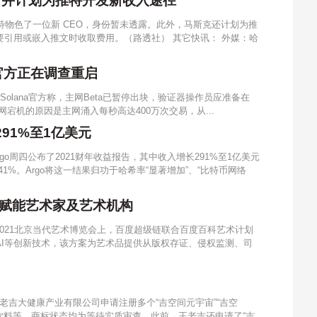
，并计划为推特开发新收入途径
特物色了一位新 CEO，身份暂未透露。此外，马斯克还计划为推
引用或嵌入推文时收取费用。（路透社） 其它快讯： 外媒：哈
，官方正在调查重启
Solana官方称，主网Beta已暂停出块，验证器操作员应准备在
官方称，主网宕机的原因是主网涌入每秒高达400万次交易，从...
291%至1亿美元
go周四公布了2021财年收益报告，其中收入增长291%至1亿美元
41%。Argo将这一结果归功于哈希率“显著增加”、“比特币网络
赋能艺术家及艺术机构
021北京当代艺术博览会上，百度超级链联合百度百科艺术计划
I等创新技术，该方案为艺术品提供从版权存证、侵权监测、司
老吉大健康产业有限公司申请注册多个“吉空间元宇宙”“吉空
酒饮料等，商标状态均为等待实质审查。此前，王老吉还申请了“吉