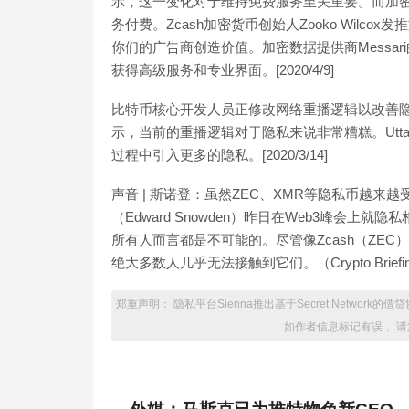
示，这一变化对于维持免费服务至关重要。而加密
务付费。Zcash加密货币创始人Zooko Wil
你们的广告商创造价值。加密数据提供商Messari的
获得高级服务和专业界面。[2020/4/9]
比特币核心开发人员正修改网络重播逻辑以改善隐私:金
示，当前的重播逻辑对于隐私来说非常糟糕。Utt
过程中引入更多的隐私。[2020/3/14]
声音 | 斯诺登：虽然ZEC、XMR等隐私币越来
（Edward Snowden）昨日在Web3峰会
所有人而言都是不可能的。尽管像Zcash（ZEC
绝大多数人几乎无法接触到它们。（Crypto Briefing）[
郑重声明： 隐私平台Sienna推出基于Secret Networ
如作者信息标记有误， 请