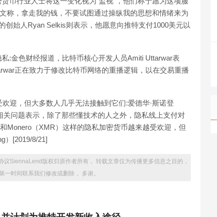
货币行业人士将这一变化视为“监视”，他们称宁愿为这项服
cox发推文称，拿走我的钱，不要试图通过操纵我的思想和情绪来为
创始人Ryan Selkis则表示，他愿意向推特支付1000美元以
色财经报道，比特币核心开发人员Amiti Uttarwar表
arwar正在致力于修改比特币网络的重播逻辑，以在交易重播
越受欢迎，但大多数人几乎无法接触到它们:爱德华·斯诺登
上就隐私相关问题表示，除了那些懂技术的人之外，隐私线上支付对
）和Monero（XMR）这样的隐私加密货币越来越受欢迎，但
2019/8/21]
k的借贷协议SiennaLend版权归原作者所有， 转载文章仅为传播更多信息之目的，
第一时间联系我们修改或删除， 多谢。