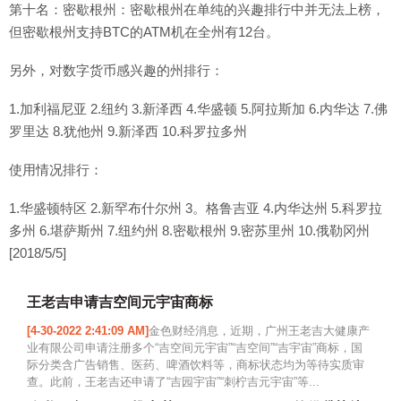
第十名：密歇根州：密歇根州在单纯的兴趣排行中并无法上榜，
但密歇根州支持BTC的ATM机在全州有12台。
另外，对数字货币感兴趣的州排行：
1.加利福尼亚 2.纽约 3.新泽西 4.华盛顿 5.阿拉斯加 6.内华达 7.佛
罗里达 8.犹他州 9.新泽西 10.科罗拉多州
使用情况排行：
1.华盛顿特区 2.新罕布什尔州 3。格鲁吉亚 4.内华达州 5.科罗拉
多州 6.堪萨斯州 7.纽约州 8.密歇根州 9.密苏里州 10.俄勒冈州
[2018/5/5]
王老吉申请吉空间元宇宙商标
[4-30-2022 2:41:09 AM]
金色财经消息，近期，广州王老吉大健康产
业有限公司申请注册多个“吉空间元宇宙”“吉空间”“吉宇宙”商标，国
际分类含广告销售、医药、啤酒饮料等，商标状态均为等待实质审
查。此前，王老吉还申请了“吉园宇宙”“刺柠吉元宇宙”等...