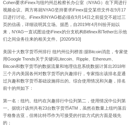
Cohen要求iFinex与纽约州总检察长办公室（NYAG）在下周进行
视频会议。两方将就NYAG坚持要求iFinex提交某些文件在9月17
日进行讨论。iFinex和NYAG都必须在9月14日之前提交不超过三
页的信函，详细说明其立场。据悉，自2019年4月纠纷开始以
来，NYAG一直试图迫使iFinex的分支机构Bitfinex和Tether出示他
们之间业务往来的相关文件。[2020/9/10]
美国十大数字货币州排行 纽约州位列榜首:据Bitcoin消息，专家使
用Google Trends关于关键词Litecoin、Ripple、Ethereum、
Bitcoin和数字货币的数据流量和地理信息系统数据计算出2018年
三个月内美国各州对数字货币的兴趣排行，专家指出该排名是通
过兴趣和数字货币基础设施得出的。综合使用情况和兴趣，排名
前十的州如下：
第一名：纽约。纽约在兴趣排行中位列第二，使用情况中位列第
一。据统计该州共有23台数字货币ATM，虽然在数量上纽约落后
于格鲁吉亚，但将比特币作为可接受的付款方式的方面是领先
的；