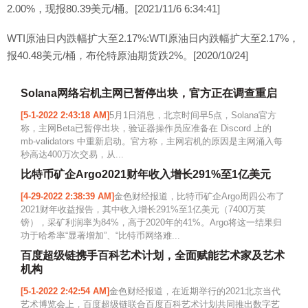
2.00%，现报80.39美元/桶。[2021/11/6 6:34:41]
WTI原油日内跌幅扩大至2.17%:WTI原油日内跌幅扩大至2.17%，
报40.48美元/桶，布伦特原油期货跌2%。[2020/10/24]
Solana网络宕机主网已暂停出块，官方正在调查重启
[5-1-2022 2:43:18 AM]
5月1日消息，北京时间早5点，Solana官方
称，主网Beta已暂停出块，验证器操作员应准备在 Discord 上的
mb-validators 中重新启动。官方称，主网宕机的原因是主网涌入每
秒高达400万次交易，从...
比特币矿企Argo2021财年收入增长291%至1亿美元
[4-29-2022 2:38:39 AM]
金色财经报道，比特币矿企Argo周四公布了
2021财年收益报告，其中收入增长291%至1亿美元（7400万英
镑），采矿利润率为84%，高于2020年的41%。Argo将这一结果归
功于哈希率“显著增加”、“比特币网络难...
百度超级链携手百科艺术计划，全面赋能艺术家及艺术
机构
[5-1-2022 2:42:54 AM]
金色财经报道，在近期举行的2021北京当代
艺术博览会上，百度超级链联合百度百科艺术计划共同推出数字艺