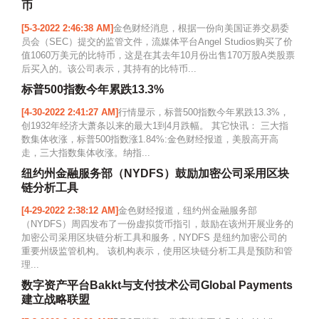
币
[5-3-2022 2:46:38 AM]
金色财经消息，根据一份向美国证券交易委
员会（SEC）提交的监管文件，流媒体平台Angel Studios购买了价
值1060万美元的比特币，这是在其去年10月份出售170万股A类股票
后买入的。该公司表示，其持有的比特币...
标普500指数今年累跌13.3%
[4-30-2022 2:41:27 AM]
行情显示，标普500指数今年累跌13.3%，
创1932年经济大萧条以来的最大1到4月跌幅。 其它快讯： 三大指
数集体收涨，标普500指数涨1.84%:金色财经报道，美股高开高
走，三大指数集体收涨。纳指...
纽约州金融服务部（NYDFS）鼓励加密公司采用区块
链分析工具
[4-29-2022 2:38:12 AM]
金色财经报道，纽约州金融服务部
（NYDFS）周四发布了一份虚拟货币指引，鼓励在该州开展业务的
加密公司采用区块链分析工具和服务，NYDFS 是纽约加密公司的
重要州级监管机构。 该机构表示，使用区块链分析工具是预防和管
理...
数字资产平台Bakkt与支付技术公司Global Payments
建立战略联盟