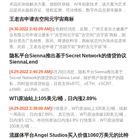
术品区块链解决方案。借助区块链、AI等创新技术，该方案为艺术
品提供从版权存证、侵权监测、司法维权、数字作品交易等服务...
王老吉申请吉空间元宇宙商标
[4-30-2022 2:41:09 AM]
金色财经消息，近期，广州王老吉大健康产
业有限公司申请注册多个“吉空间元宇宙”“吉空间”“吉宇宙”商标，国
际分类含广告销售、医药、啤酒饮料等，商标状态均为等待实质审
查。此前，王老吉还申请了“吉园宇宙”“刺柠吉元宇宙”等...
隐私平台Sienna推出基于Secret Network的借贷协议
SiennaLend
[4-29-2022 2:40:29 AM]
4月29日消息，隐私平台Sienna推出基于
Secret Network的借贷协议Sienna Lend，保护用户加密资产的隐
私，同时提供借贷收益，目前支持sBTC、sETH、sSCRT、
sXMR、sLUNA、sUS...
WTI原油站上105美元/桶，日内涨2.89%
[4-29-2022 2:38:08 AM]
行情显示，WTI原油站上105美元/桶，续刷
一周高位，日内涨2.89%。 其它快讯： WTI原油突破100美元/桶，
日内涨5.11%。布伦特原油日内涨4.8%:行情显示，WTI原油突破
100美元/桶，...
流媒体平台Angel Studios买入价值1060万美元的比特