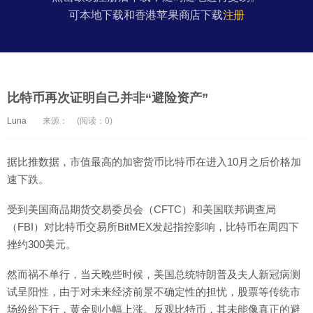
可本地下载和香港苹果商店下载
注册
比特币再次证明自己并非“避险资产”
Luna
来源：
(阅读：0)
据比推数据，市值最高的加密货币比特币在进入10月之后价格加
速下跌。
受到美国商品期货交易委员会（CFTC）和美国联邦调查局
（FBI）对比特币交易所BitMEX发起指控影响，比特币在周四下
挫约300美元。
然而祸不单行，当天晚些时候，美国总统特朗普及夫人新冠病测
试呈阳性，由于对未来经济前景不确定性的担忧，股票等传统市
场纷纷下行，黄金则小幅上涨。反观比特币，其未能像真正的避