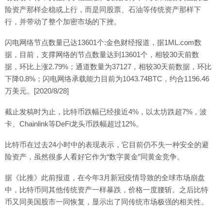
险资产那样企稳或上行，而是同股票、石油等传统资产那样下
行，并带动了整个加密市场的下挫。
闪电网络节点数量已达13601个:金色财经报道，据1ML.com数
据，目前，支撑网络的节点数量达到13601个，相较30天前数
据，环比上涨2.79%；通道数量为37127，相较30天前数据，环比
下降0.8%；闪电网络承载能力目前为1043.74BTC，约合1196.46
万美元。[2020/8/28]
截止发稿时为止，比特币跌幅已经接近4%，以太坊跌超7%，波
卡、Chainlink等DeFi龙头币跌幅超过12%。
比特币在过去24小时中的表现表示，它目前仍不失一种安全的避
险资产，虽然很多人看好它作为“数字黄金”同黄金竞争。
据《比推》此前报道，在今年3月新冠疫情导致的全球市场崩盘
中，比特币同其他传统资产一样暴跌，价格一度腰斩。之后比特
币又同美国股市一同恢复，显示出了同传统市场极强的相关性。