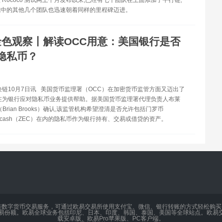
 Rococo 测试网上个月发布以来,已经有七个团队在上面添加了平行链,
统中的其他几个团队也迅速朝着同样的里程碑迈进。
金色观察丨解读OCC用意：美国银行是否
隐私币？
块链10月7日讯 美国货币监理署（OCC）在加密货币监管方面又迈出了
在为银行应对隐私币业务提供帮助。据美国货币监理署代理负责人布莱
Brian Brooks）确认,该监管机构希望澄清是否允许包括门罗币
Zcash（ZEC）在内的隐私币作为银行持有、交易或借贷的资产。
链数字货币交易服务，可通过欧易交易所使用支付宝、微信、银行转账的方式轻松购
交易份额。欧易全球业务包括印尼、日本、印度、韩国、泰国、美国等全球站点。欧易交
载安卓版、欧易Pro苹果版、PC客户端。