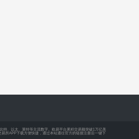
买比特、以太、莱特等主流数字。欧易平台累积交易额突破1万亿美
易所APP下载方便快捷，通过本站通往官方的链接注册后一键下