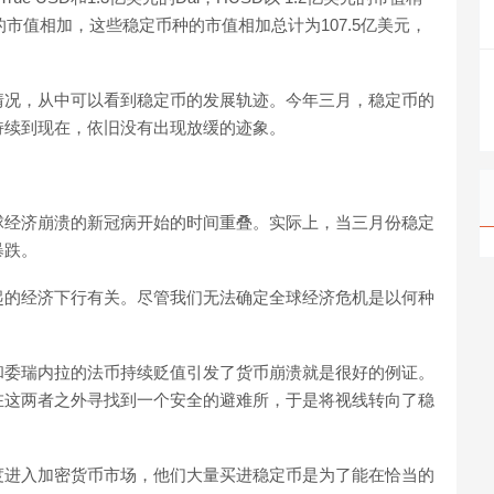
的市值相加，这些稳定币种的市值相加总计为107.5亿美元，
情况，从中可以看到稳定币的发展轨迹。今年三月，稳定币的
持续到现在，依旧没有出现放缓的迹象。
球经济崩溃的新冠病开始的时间重叠。实际上，当三月份稳定
暴跌。
起的经济下行有关。尽管我们无法确定全球经济危机是以何种
。
和委瑞内拉的法币持续贬值引发了货币崩溃就是很好的例证。
在这两者之外寻找到一个安全的避难所，于是将视线转向了稳
度进入加密货币市场，他们大量买进稳定币是为了能在恰当的