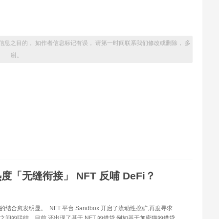
信息之目的， 如作者信息标记有误， 请第一时间联系我们修改或删除， 多
谢。
度「无缝衔接」 NFT 反哺 DeFi？
Fi 的结合愈发明显。 NFT 平台 Sandbox 开启了流动性挖矿,再度寻求
eFi 之间的联结。目前,还出现了基于 NFT 的借贷,例如基于加密猫的借贷。