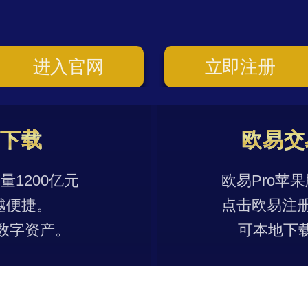
进入官网
立即注册
p下载
欧易交
1200亿元
欧易Pro苹
越便捷。
点击欧易注
数字资产。
可本地下