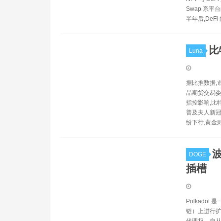
Swap 系平
半年后,DeF
比
Luna
据比推数据,
品期货交易委
指控影响,比
普及夫人新冠
纷下行,黄金
DOGE
插槽
Polkad
链）上进行扩