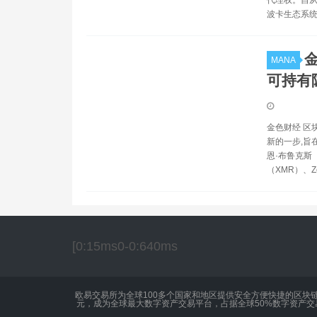
代理权。自从
波卡生态系
MANA
可持有
金色财经 区
新的一步,旨
恩·布鲁克斯（
（XMR）、
[0:15ms0-0:640ms
欧易交易所为全球100多个国家和地区提供安全方便快捷的区块
元，成为全球最大数字资产交易平台，占据全球50%数字资产