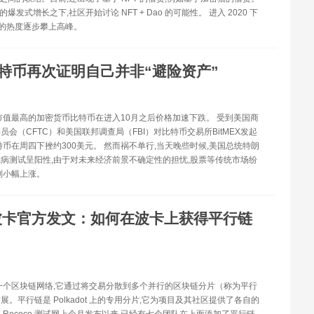
台的爆发式增⻓之下,社区开始讨论 NFT + Dao 的可能性。 进入 2020 下
i 的热度逐步攀上高峰。
特币再次证明自己并非“避险资产”
市值最高的加密货币比特币在进入10月之后价格加速下跌。 受到美国商
员会（CFTC）和美国联邦调查局（FBI）对比特币交易所BitMEX发起
特币在周四下挫约300美元。 然而祸不单行,当天晚些时候,美国总统特朗
病测试呈阳性,由于对未来经济前景不确定性的担忧,股票等传统市场纷
则小幅上涨。
波卡官方发文：如何在波卡上获得平行链
ot 是一个区块链网络,它通过将交易分散到多个并行的区块链分片（称为平行
展。平行链是 Polkadot 上的专用分片,它为项目及其社区提供了各自的