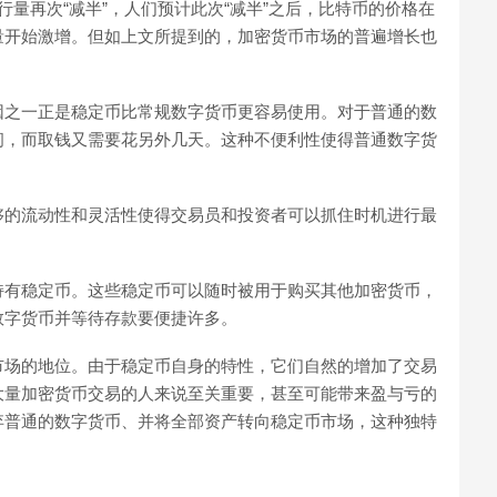
量再次“减半”，人们预计此次“减半”之后，比特币的价格在
量开始激增。但如上文所提到的，加密货币市场的普遍增长也
因之一正是稳定币比常规数字货币更容易使用。对于普通的数
间，而取钱又需要花另外几天。这种不便利性使得普通数字货
够的流动性和灵活性使得交易员和投资者可以抓住时机进行最
持有稳定币。这些稳定币可以随时被用于购买其他加密货币，
数字货币并等待存款要便捷许多。
市场的地位。由于稳定币自身的特性，它们自然的增加了交易
大量加密货币交易的人来说至关重要，甚至可能带来盈与亏的
弃普通的数字货币、并将全部资产转向稳定币市场，这种独特
。