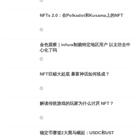
NFTs 2.0：在Polkadot和Kusama上的NFT
金色观察｜infura制裁特定地区用户 以太坊去中
心化了吗
NFT巨鲸大起底 暴富神话如何练成？
解读传统游戏的玩家为什么讨厌 NFT？
稳定币赛道2大黑马崛起：USDC和UST