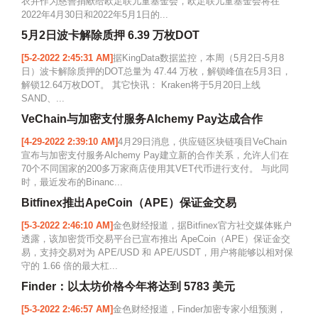
衣并作为慈善捐献给欧足联儿童基金会，欧足联儿童基金会将在
2022年4月30日和2022年5月1日的...
5月2日波卡解除质押 6.39 万枚DOT
[5-2-2022 2:45:31 AM]
据KingData数据监控，本周（5月2日-5月8
日）波卡解除质押的DOT总量为 47.44 万枚，解锁峰值在5月3日，
解锁12.64万枚DOT。 其它快讯： Kraken将于5月20日上线
SAND、...
VeChain与加密支付服务Alchemy Pay达成合作
[4-29-2022 2:39:10 AM]
4月29日消息，供应链区块链项目VeChain
宣布与加密支付服务Alchemy Pay建立新的合作关系，允许人们在
70个不同国家的200多万家商店使用其VET代币进行支付。 与此同
时，最近发布的Binanc...
Bitfinex推出ApeCoin（APE）保证金交易
[5-3-2022 2:46:10 AM]
金色财经报道，据Bitfinex官方社交媒体账户
透露，该加密货币交易平台已宣布推出 ApeCoin（APE）保证金交
易，支持交易对为 APE/USD 和 APE/USDT，用户将能够以相对保
守的 1.66 倍的最大杠...
Finder：以太坊价格今年将达到 5783 美元
[5-3-2022 2:46:57 AM]
金色财经报道，Finder加密专家小组预测，