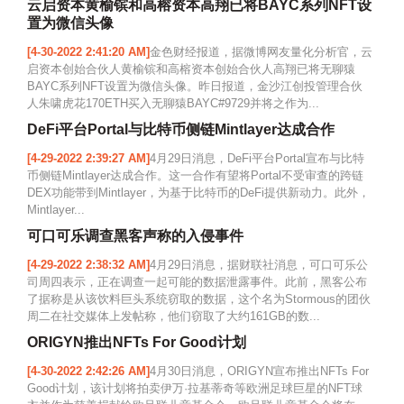
云启资本黄榆镔和高榕资本高翔已将BAYC系列NFT设
置为微信头像
[4-30-2022 2:41:20 AM]
金色财经报道，据微博网友量化分析官，云
启资本创始合伙人黄榆镔和高榕资本创始合伙人高翔已将无聊猿
BAYC系列NFT设置为微信头像。昨日报道，金沙江创投管理合伙
人朱啸虎花170ETH买入无聊猿BAYC#9729并将之作为...
DeFi平台Portal与比特币侧链Mintlayer达成合作
[4-29-2022 2:39:27 AM]
4月29日消息，DeFi平台Portal宣布与比特
币侧链Mintlayer达成合作。这一合作有望将Portal不受审查的跨链
DEX功能带到Mintlayer，为基于比特币的DeFi提供新动力。此外，
Mintlayer...
可口可乐调查黑客声称的入侵事件
[4-29-2022 2:38:32 AM]
4月29日消息，据财联社消息，可口可乐公
司周四表示，正在调查一起可能的数据泄露事件。此前，黑客公布
了据称是从该饮料巨头系统窃取的数据，这个名为Stormous的团伙
周二在社交媒体上发帖称，他们窃取了大约161GB的数...
ORIGYN推出NFTs For Good计划
[4-30-2022 2:42:26 AM]
4月30日消息，ORIGYN宣布推出NFTs For
Good计划，该计划将拍卖伊万·拉基蒂奇等欧洲足球巨星的NFT球