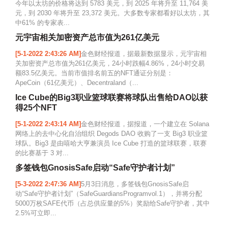
今年以太坊的价格将达到 5783 美元，到 2025 年将升至 11,764 美
元，到 2030 年将升至 23,372 美元。大多数专家都看好以太坊，其
中61% 的专家表...
元宇宙相关加密资产总市值为261亿美元
[5-1-2022 2:43:26 AM]
金色财经报道，据最新数据显示，元宇宙相
关加密资产总市值为261亿美元，24小时跌幅4.86%，24小时交易
额83.5亿美元。当前市值排名前五的NFT通证分别是：
ApeCoin（61亿美元）、Decentraland（...
Ice Cube的Big3职业篮球联赛将球队出售给DAO以获
得25个NFT
[5-1-2022 2:43:14 AM]
金色财经报道，据报道，一个建立在 Solana
网络上的去中心化自治组织 Degods DAO 收购了一支 Big3 职业篮
球队。Big3 是由嘻哈大亨兼演员 Ice Cube 打造的篮球联赛，联赛
的比赛基于 3 对...
多签钱包GnosisSafe启动“Safe守护者计划”
[5-3-2022 2:47:36 AM]
5月3日消息，多签钱包GnosisSafe启
动“Safe守护者计划”（SafeGuardiansProgramvol.1），并将分配
5000万枚SAFE代币（占总供应量的5%）奖励给Safe守护者，其中
2.5%可立即...