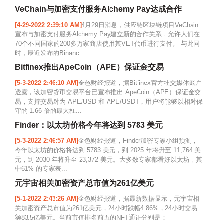
VeChain与加密支付服务Alchemy Pay达成合作
[4-29-2022 2:39:10 AM]
4月29日消息，供应链区块链项目VeChain
宣布与加密支付服务Alchemy Pay建立新的合作关系，允许人们在
70个不同国家的200多万家商店使用其VET代币进行支付。 与此同
时，最近发布的Binanc...
Bitfinex推出ApeCoin（APE）保证金交易
[5-3-2022 2:46:10 AM]
金色财经报道，据Bitfinex官方社交媒体账户
透露，该加密货币交易平台已宣布推出 ApeCoin（APE）保证金交
易，支持交易对为 APE/USD 和 APE/USDT，用户将能够以相对保
守的 1.66 倍的最大杠...
Finder：以太坊价格今年将达到 5783 美元
[5-3-2022 2:46:57 AM]
金色财经报道，Finder加密专家小组预测，
今年以太坊的价格将达到 5783 美元，到 2025 年将升至 11,764 美
元，到 2030 年将升至 23,372 美元。大多数专家都看好以太坊，其
中61% 的专家表...
元宇宙相关加密资产总市值为261亿美元
[5-1-2022 2:43:26 AM]
金色财经报道，据最新数据显示，元宇宙相
关加密资产总市值为261亿美元，24小时跌幅4.86%，24小时交易
额83.5亿美元。当前市值排名前五的NFT通证分别是：