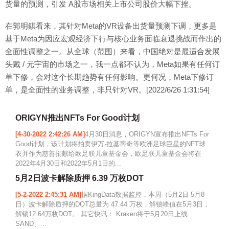
货量的预测，引发 A股市场相关上市公司股价大幅下挫。
在郭明錤看来，其针对Meta的VR设备出货量预测下调，更多是
基于Meta为因应宏观经济下行与核心业务面临衰退挑战而作出的
全面性调整之一。从全球（范围）来看，中国绝对是最适合发展
头戴 / 元宇宙的市场之一，我一点都不认为，Meta如果有任何订
单下修，会对这个长期趋势有任何影响。更何况，Meta下修订
单，是全面性的业务调整，非只针对VR。[2022/6/26 1:31:54]
ORIGYN推出NFTs For Good计划
[4-30-2022 2:42:26 AM]
4月30日消息，ORIGYN宣布推出NFTs For
Good计划，该计划将拍卖伊万·拉基蒂奇等欧洲足球巨星的NFT球
衣并作为慈善捐献给欧足联儿童基金会，欧足联儿童基金会将在
2022年4月30日和2022年5月1日的...
5月2日波卡解除质押 6.39 万枚DOT
[5-2-2022 2:45:31 AM]
据KingData数据监控，本周（5月2日-5月8
日）波卡解除质押的DOT总量为 47.44 万枚，解锁峰值在5月3日，
解锁12.64万枚DOT。 其它快讯： Kraken将于5月20日上线
SAND、...