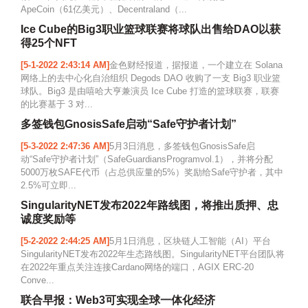
ApeCoin（61亿美元）、Decentraland（...
Ice Cube的Big3职业篮球联赛将球队出售给DAO以获
得25个NFT
[5-1-2022 2:43:14 AM]
金色财经报道，据报道，一个建立在 Solana
网络上的去中心化自治组织 Degods DAO 收购了一支 Big3 职业篮
球队。Big3 是由嘻哈大亨兼演员 Ice Cube 打造的篮球联赛，联赛
的比赛基于 3 对...
多签钱包GnosisSafe启动“Safe守护者计划”
[5-3-2022 2:47:36 AM]
5月3日消息，多签钱包GnosisSafe启
动“Safe守护者计划”（SafeGuardiansProgramvol.1），并将分配
5000万枚SAFE代币（占总供应量的5%）奖励给Safe守护者，其中
2.5%可立即...
SingularityNET发布2022年路线图，将推出质押、忠
诚度奖励等
[5-2-2022 2:44:25 AM]
5月1日消息，区块链人工智能（AI）平台
SingularityNET发布2022年生态路线图。SingularityNET平台团队将
在2022年重点关注连接Cardano网络的端口，AGIX ERC-20
Conve...
联合早报：Web3可实现全球一体化经济