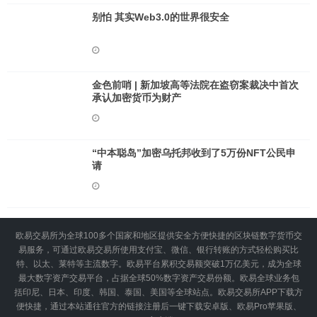
别怕 其实Web3.0的世界很安全
金色前哨 | 新加坡高等法院在盗窃案裁决中首次
承认加密货币为财产
“中本聪岛”加密乌托邦收到了5万份NFT公民申
请
欧易交易所为全球100多个国家和地区提供安全方便快捷的区块链数字货币交
易服务，可通过欧易交易所使用支付宝、微信、银行转账的方式轻松购买比
特、以太、莱特等主流数字。欧易平台累积交易额突破1万亿美元，成为全球
最大数字资产交易平台，占据全球50%数字资产交易份额。欧易全球业务包
括印尼、日本、印度、韩国、泰国、美国等全球站点。欧易交易所APP下载方
便快捷，通过本站通往官方的链接注册后一键下载安卓版、欧易Pro苹果版、