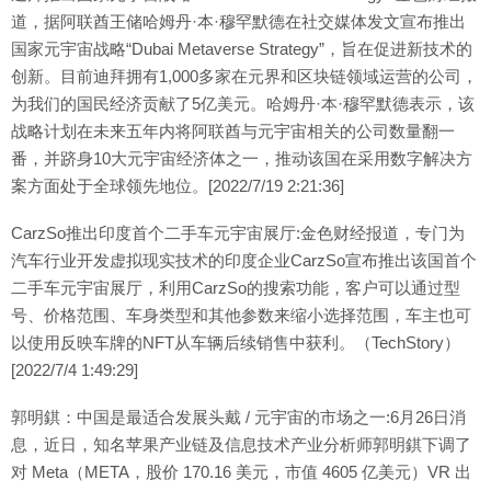
道，据阿联酋王储哈姆丹·本·穆罕默德在社交媒体发文宣布推出
国家元宇宙战略“Dubai Metaverse Strategy”，旨在促进新技术的
创新。目前迪拜拥有1,000多家在元界和区块链领域运营的公司，
为我们的国民经济贡献了5亿美元。哈姆丹·本·穆罕默德表示，该
战略计划在未来五年内将阿联酋与元宇宙相关的公司数量翻一
番，并跻身10大元宇宙经济体之一，推动该国在采用数字解决方
案方面处于全球领先地位。[2022/7/19 2:21:36]
CarzSo推出印度首个二手车元宇宙展厅:金色财经报道，专门为
汽车行业开发虚拟现实技术的印度企业CarzSo宣布推出该国首个
二手车元宇宙展厅，利用CarzSo的搜索功能，客户可以通过型
号、价格范围、车身类型和其他参数来缩小选择范围，车主也可
以使用反映车牌的NFT从车辆后续销售中获利。（TechStory）
[2022/7/4 1:49:29]
郭明錤：中国是最适合发展头戴 / 元宇宙的市场之一:6月26日消
息，近日，知名苹果产业链及信息技术产业分析师郭明錤下调了
对 Meta（META，股价 170.16 美元，市值 4605 亿美元）VR 出