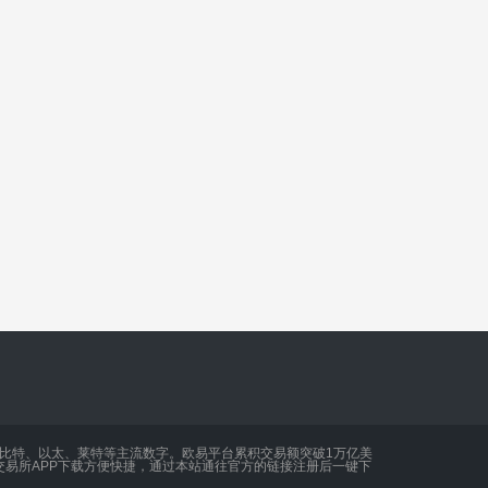
买比特、以太、莱特等主流数字。欧易平台累积交易额突破1万亿美
易所APP下载方便快捷，通过本站通往官方的链接注册后一键下