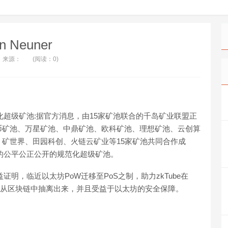
n Neuner
来源：
(阅读：0)
范化超级矿池:据官方消息，由15家矿池联合的千岛矿业联盟正
币矿池、万星矿池、中鼎矿池、欧科矿池、理想矿池、云创算
矿世界、田园科创、火链云矿业等15家矿池共同合作成
e的公平公正公开的规范化超级矿池。
证明，临近以太坊PoW迁移至PoS之制，助力zkTube在
负担从区块链中抽离出来，并且受益于以太坊的安全保障。