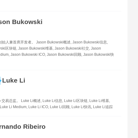
son Bukowski
合创始人兼首席开发者。 Jason Bukowski概述, Jason Bukowski信息,
wski区块链, Jason Bukowski维基, Jason Bukowski社交, Jason
dium, Jason Bukowski ICO, Jason Bukowski回顾, Jason Bukowski快
Luke Li
p 交易总监。 Luke Li概述, Luke Li信息, Luke Li区块链, Luke Li维基,
Luke Li Medium, Luke Li ICO, Luke Li回顾, Luke Li快讯, Luke Li追踪
rnando Ribeiro