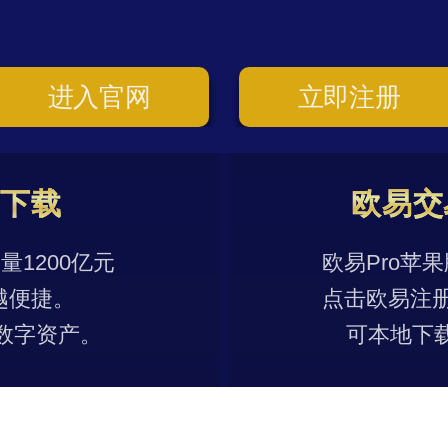
进入官网
立即注册
p下载
欧易交
1200亿元
欧易Pro苹
越便捷。
点击欧易注
数字资产。
可本地下