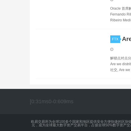
Oracle 首席
Fernando Ri
Ribeiro Med
Are
FTX
解锁点对点分布式网络
Are we distr
社交, Are we d
[0:31ms0-0:609ms
欧易交易所为全球100多个国家和地区提供安全方便快捷的区块
元，成为全球最大数字资产交易平台，占据全球50%数字资产