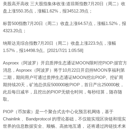
美股高开高收 三大股指集体收涨:道琼斯指数7月20日（周二）收
盘上涨550.35点，涨幅1.62%，报34512.39点；
标普500指数7月20日（周二）收盘上涨64.57点，涨幅1.52%，报
4323.20点；
纳斯达克综合指数7月20日（周二）收盘上涨223.9点，涨幅
1.57%，报14498.9点。[2021/7/21 1:05:58]
Asproex（阿波罗）开启质押生态通证MOON限时挖PIOP:据官方
消息，Asproex（阿波罗）将于10月22日开启持MOON享福利第
二期，期间用户可通过质押生态通证MOON挖出PIOP。挖矿周
期持续20天，矿池总供应500000枚PIOP，首日产出250000枚，
此后每日减半，且挖出的PIOP无锁仓时间，每秒结算，随存随
取。
PIOP（币加索）是一个聚合式去中心化预言机网络，基于
Chainlink 、Bandprotocol 的理论基础，不仅能实现区块链和现实
世界的信息数据安全、顺畅、高效地互通， 还将通过跨链技术来