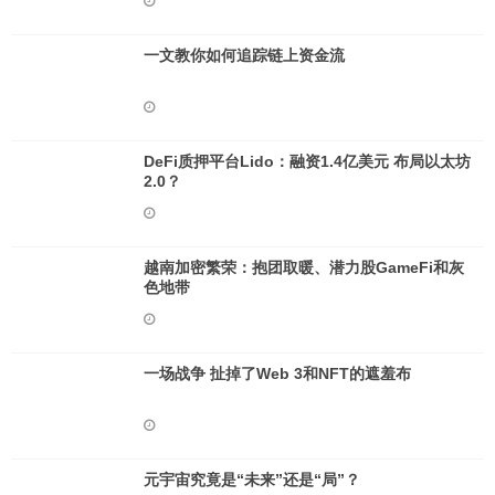
一文教你如何追踪链上资金流
DeFi质押平台Lido：融资1.4亿美元 布局以太坊
2.0？
越南加密繁荣：抱团取暖、潜力股GameFi和灰
色地带
一场战争 扯掉了Web 3和NFT的遮羞布
元宇宙究竟是“未来”还是“局”？