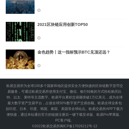
2021区块链应用创新TOP50
金色趋势丨这一指标预示BTC见顶还远？
欧易交易所为全球100多个国家和地区提供安全方便快捷的区块链数字货币交
易服务，可通过欧易交易所使用支付宝、微信、银行转账的方式轻松购买比
特、以太、莱特等主流数字。欧易平台累积交易额突破1万亿美元，成为全球
最大数字资产交易平台，占据全球50%数字资产交易份额。欧易全球业务包
括印尼、日本、印度、韩国、泰国、美国等全球站点。欧易交易所APP下载方
便快捷，通过本站通往官方的链接注册后一键下载安卓版、欧易Pro苹果版、
PC客户端。
©2022
欧易交易所
闽ICP备17026212号-12