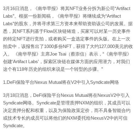
3月16日消息，《南华早报》将其NFT业务分拆为新公司“Artifact
Labs”。根据一份新闻稿，《南华早报》将继续成为“Artifact
Labs”的股东，并将寻求第三方资本来帮助资助该公司的发展。据
悉，其NFT系列基于Flow区块链铸造，买家可以对某一历史事件
的特定NFT进行竞拍，或者购买一盒选定事件的头版。在上一次
拍卖中，该报售出了1000多份NFT，获得了大约127,000美元的收
入。 《南华早报》主席Joe Tsai（蔡崇信）表示，“《南华早报》
创建‘Artifact Labs’，探索区块链在媒体方面的应用潜力，对我们
这个有118年历史的组织来说是一个转型的步骤。”
1.DeFi保险平台Nexus Mutual将在V2中引入Syndicate网络
3月18日消息，DeFi保险平台Nexus Mutual将在NexusV2中引入
Syndicate网络。Syndicate是管理质押NXM的组织，其成员可以
决定质押分配和权重，以及为保险政策定价，而不具备智能合约
或技术专长的成员可以将他们的NXM委托给NexusV2中的可信
Syndicate。