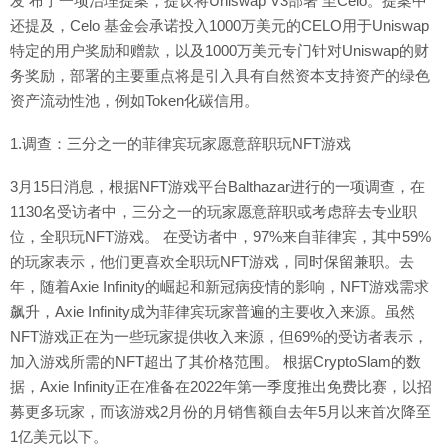
发 布了一项治理提案，提议将Uniswap V3部署 至Celo。提案中
还提及，Celo 基金会承诺投入1000万美元的CELO用于Uniswap
特定的用户奖励和赠款，以及1000万美元专门针对Uniswap的财
务奖励，部署的主要重点将是引入具有自然资本支持资产的绿色
资产流动性池，例如Token化碳信用。
1.调查：三分之一的菲律宾玩家愿意辞职玩NFT游戏
3月15日消息，根据NFT游戏平台Balthazar进行的一项调查，在
1130名受访者中，三分之一的玩家愿意辞职或考虑辞去专业职
位，全职玩NFT游戏。 在受访者中，97%来自菲律宾，其中59%
的玩家表示，他们更喜欢全职玩NFT游戏，同时保留兼职。去
年，随着Axie Infinity的崛起和新冠病疫情的影响，NFT游戏需求
飙升，Axie Infinity成为菲律宾玩家普遍的主要收入来源。虽然
NFT游戏正在为一些玩家提供收入来源，但69%的受访者表示，
加入游戏所需的NFT超出了其价格范围。 根据CryptoSlam的数
据，Axie Infinity正在准备在2022年第一季度推出免费比赛，以招
募更多玩家，而该游戏2月份的月销售额自去年5月以来首次降至
1亿美元以下。