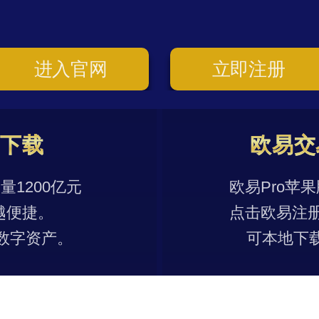
进入官网
立即注册
p下载
欧易交
1200亿元
欧易Pro苹
越便捷。
点击欧易注
数字资产。
可本地下