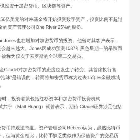
本人也投资于加密货币、区块链等资产。
理规模达56亿美元的对冲基金将开始投资数字资产，投资比例不超过
资产管理公司One River 25%的股份。
l Tudor Jones也在增加对加密货币的投资。他曾对其客户表示，
越来越大。Jones因成功预测1987年黑色星期一的暴跌而
，被称为仅次于索罗斯的全球第二交易员。
Citadel对加密货币的态度也发生了转变。其首席执行官
“郁金香泡沫”是错误的，转而将加密货币称为过去15年来金融领域
。
受外部投资时，投资者就包括红杉资本和加密货币投资机构
黄共宇（Matt Huang）就曾表示，期待 Citadel证券涉足包括
货币持观望态度。资产管理公司Rebeco认为，虽然比特币
带，但与黄金相比，比特币缺乏类似作为保值资产的交易历