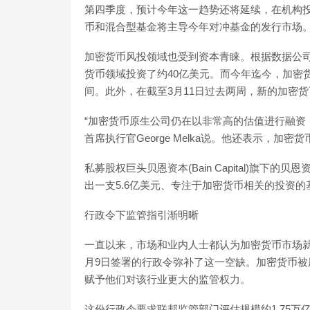
第四季度，预计今年这一趋势还将延续，在机构
币和混合型基金将主导今年对冲基金的发行市场
加密货币风投领域也受到资本青睐。根据数据公司Fu
货币领域投资了约40亿美元。而今年迄今，加密
间。此外，在截至3月11日过去两周，新的加密货
“加密货币原生公司仍在以非常高的估值进行融资
首席执行官George Melka说。他还表示，加
私募股权巨头贝恩资本(Bain Capital)旗下的贝恩资本
出一支5.6亿美元、专注于加密货币相关的投资的
行政令下监管指引渐明晰
一直以来，市场和业内人士都认为加密货币市场就
月9日签署的行政令弥补了这一空缺。加密货币
赋予他们对该行业更大的监管权力。
这份行政令要求联邦监管部门评估规模约1.75