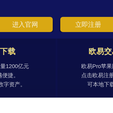
进入官网
立即注册
p下载
欧易交
1200亿元
欧易Pro苹
越便捷。
点击欧易注
数字资产。
可本地下