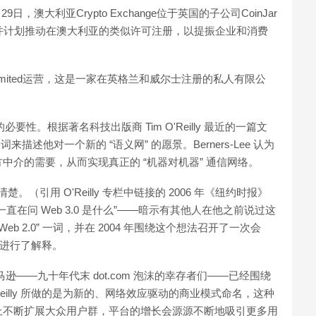
9日，澳大利亚Crypto Exchange位于英国的子公司CoinJar
，并计划推动在澳大利亚的类似许可注册，以提振企业和消费
UK Limited运营，这是一家在英格兰和威尔士注册的私人有限公
种升级的必要性。根据著名科技出版商 Tim O'Reilly 最近的一篇文
词来描述他对一个新的 “语义网” 的愿景。Berners-Lee 认为
介的需要，从而实现真正的 “机器对机器” 通信网络。
词尚不清楚。（引用 O'Reilly 专栏中链接的 2006 年《纽约时报》
在问 Web 3.0 是什么”——暗示有其他人在他之前说过这
Web 2.0” 一词，并在 2004 年围绕这个想法召开了一次会
其进行了解释。
和亚马逊——九十年代末 dot.com 泡沫的幸存者们——已经围绕
illy 所做的是为新的、网络效应驱动的商业模式命名，这种
上不断扩展大众用户群，平台的增长会源源不断地吸引更多用