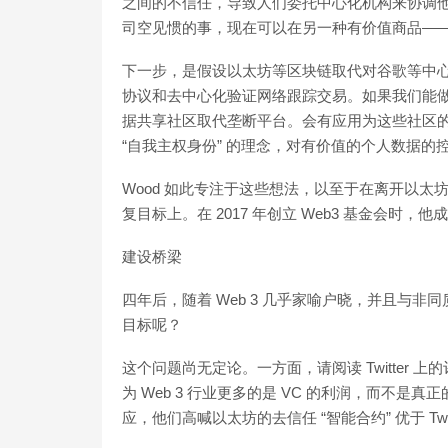
之间的不信任，导致人们委托中心化机构来协调
司空见惯的事，现在可以在另一种有价值商品—
下一步，是假设以太坊等区块链取代对谷歌等中心化
协议和去中心化验证网络跟踪交易。如果我们能
据共享社区取代垄断平台。会有应用为这些社区
“自我主权身份” 的理念，对有价值的个人数据
Wood 如此专注于这些想法，以至于在离开以太坊后，
复目标上。在 2017 年创立 Web3 基金会时，他成功将
建设桥梁
四年后，随着 Web 3 几乎家喻户晓，并且与非同
目标呢？
这个问题尚无定论。一方面，请阅读 Twitter 上的评论
为 Web 3 行业更多的是 VC 的利润，而不是真正的功
应，他们高喊以太坊的去信任 “智能合约” 优于 Twi