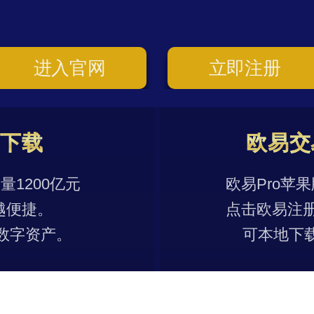
进入官网
立即注册
p下载
欧易交
1200亿元
欧易Pro苹
越便捷。
点击欧易注
数字资产。
可本地下