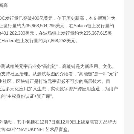
新高
DC发行量已突破400亿美元，创下历史新高，本文撰写时为
量约为35,968,504,296美元，在Solana链上发行量约
为401,282,380美元，在波场链上发行量约为235,367,615美
在Hedera链上发行量约为7,868,253美元。
在测试相关元宇宙业务“高能链”，高能链是为新应用、文化、
支持社区治理。从测试截图的介绍看，“高能链”是一种“元宇
生社区，区块链正是打造元宇宙必不可少的底层技术。目
欢迎多元化应用加入生态，实现数字资产跨应用流通，为用户
的“主权身份认证+资产库”。
活动，其中包括在12月7日至12月9日上线奈雪官方品牌大
300个“NAYUKI”NFT艺术品盲盒。