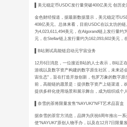
▌美元稳定币USDC发行量突破400亿美元 创历史
金色财经报道，据最新数据显示，美元稳定币US
408亿美元。总体来看，目前USDC在以太坊的链上发行
为4,023,611,494美元，在Algorand链上发行量约
元，在Stellar链上发行量约为162,093,602美元，
▌B站测试高能链启动元宇宙业务
12月6日消息，一位接近B站的人士表示，B站正
游戏以及数字资产构建的数字原生社区，未来还会
宙生态”，旨在打造开放创新，包罗万象的数字原
前，高能链的愿景是：提供数字资产上链渠道，
提供多样化使用场景和展示舞台，成为组织或个人
▌奈雪的茶将限量发售“NAYUKI”NFT艺术品盲盒
据奈雪的茶官方消息，品牌为庆祝6周年推出一系列
使“NAYUKI”原创人物手办，以及在12月7日限量发售