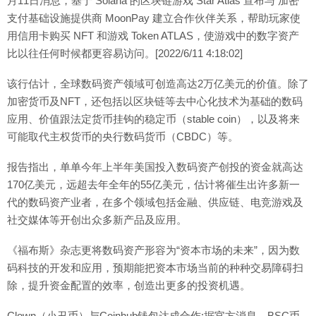
月11日消息，基于 Solana 的区块链游戏 Star Atlas 宣布与 加密
支付基础设施提供商 MoonPay 建立合作伙伴关系，帮助玩家使
用信用卡购买 NFT 和游戏 Token ATLAS，使游戏中的数字资产
比以往任何时候都更容易访问。[2022/6/11 4:18:02]
该行估计，全球数码资产领域可创造高达2万亿美元的价值。除了
加密货币及NFT，还包括以区块链等去中心化技术为基础的数码
应用、价值跟法定货币挂钩的稳定币（stable coin），以及将来
可能取代主权货币的央行数码货币（CBDC）等。
报告指出，单单今年上半年美国投入数码资产创投的资金就高达
170亿美元，远超去年全年的55亿美元，估计将催生出许多新一
代的数码资产业者，在多个领域包括金融、供应链、电竞游戏及
社交媒体等开创出众多新产品及应用。
《福布斯》杂志更将数码资产形容为“资本市场的未来”，因为数
码科技的开发和应用，预期能把资本市场当前的种种交易障碍扫
除，提升资金配置的效率，创造出更多的投资机遇。
Clown（小丑币）与Coinhub钱包达成合作:据官方消息，BSC币