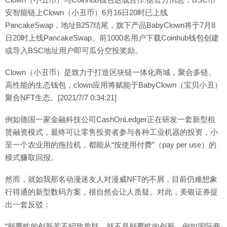
安智能链上Clown（小丑币）6月16日20时已上线
PancakeSwap，地址B257结尾，旗下产品BabyClown将于7月8
日20时上线PancakeSwap。前1000名用户下载Coinhub钱包创建
或导入BSC地址用户即可瓜分空投奖励。
Clown（小丑币）是致力于打造区块链一体化商城，聚合多链、
高性能的生态钱包，clown应用将赋能于BabyClown（宝贝小丑）
聚合NFT生态。[2021/7/7 0:34:21]
例如德国一家金融科技公司CashOnLedger正在研发一套新型租
赁融资模式，最终可让零售投资者参与各种工业机器的投资，小
至一个农业用的拖拉机，都能从“按使用付费”（pay per use）的
模式赚取回报。
然而，就如我那名动漫迷友人对漫威NFT的不屑，目前仍难想象
行得通的新型数码方案，很自然会让人质疑。对此，美银证券提
出一套反驳：
“颠覆性的创新若不招致质疑，就不是颠覆性的创新。例如国际商