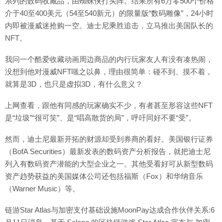
系列的数码收藏品，由蜘蛛侠打头阵。结果所有6万零500个价格
介于40至400美元（54至540新元）的限量版“数码雕像”，24小时
内即被漫威迷抢购一空。迪士尼乘胜追击，立马推出美国队长的
NFT。
我问一个酷爱收藏动画周边商品的内行玩家友人有没有凑热闹，
没想到他对漫威NFT嗤之以鼻，理由很简单：碰不到、摸不着，
就算是3D，也只是虚拟3D，有什么意义？
上网查看，跟他有同感的玩家确实不少，有者甚至形容这些NFT
是“垃圾”“很可笑”、是“唱高散货的局”，呼吁同好不要“受”。
然而，迪士尼最新开拓的财源却受到券商的看好。美国银行证券
（BofA Securities）最新发表的数码资产分析报告，就把迪士尼
列入有数码资产潜能的大型企业之一。其他受看好可从新型数码
资产趋势获益的美国媒体公司还包括福斯（Fox）和华纳音乐
（Warner Music）等。
链游Star Atlas与加密支付基础设施MoonPay达成合作伙伴关系:6