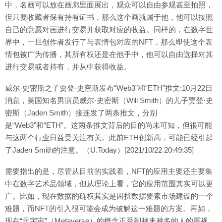
中，名画可以放在画廊里面展出，观众可以自由参观甚至拍照，
但只要收藏者保有持有证书，那么这个画就属于他，他可以按照
自己的意愿对画进行交易并获取对应的收益。同样的，在数字世
界中，一旦创作者发行了与表情包对应的NFT，那么即使这个表
情包被广为传播，其所有权还是在他手中，他可以自由选择对其
进行交易或者持有，并从中获得收益。
威尔·史密斯之子贾登·史密斯发布“Web3”和“ETH”推文:10月22日
消息，美国知名男演员威尔·史密斯（Will Smith）的儿子贾登·史
密斯（Jaden Smith）接连发了两条推文，分别
是“Web3”和“ETH”。这两条推文背后的目的尚未可知，但很可能
与这两个行业日益受关注有关。此前ETH创新高，可能已经引起
了Jaden Smith的注意。（U.Today）[2021/10/22 20:49:35]
需要指出的是，尽管从目前的实践看，NFT的应用主要还主要集
中在数字艺术品领域，但从理论上看，它的应用范围其实可以更
广。比如，现在数据的确权其实是困扰数据要素市场建设的一个
难题，而NFT的引入很可能会成为破解这一难题的方案。再如，
现在“元宇宙”（Metaverse）的概念正受到越来越多的人的重视。