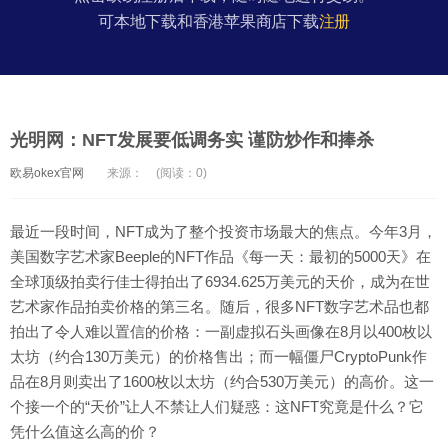
可本地下载和香港苹果商店下载
注册
光明网：NFT发展要低调务实 谨防炒作和捧杀
欧易okex官网
来源：
(阅读：0)
最近一段时间，NFT成为了整个投资市场最大的焦点。今年3月，
美国数字艺术家Beeple的NFT作品《每一天：最初的5000天》在
全球顶级拍卖行佳士得拍出了6934.625万美元的天价，成为在世
艺术家作品拍卖价格的第三名。随后，很多NFT数字艺术品也都
拍出了令人难以置信的价格：一副虚拟石头画像在8月以400枚以
太坊（约合130万美元）的价格售出；而一幅僵尸CryptoPunk作
品在8月则卖出了1600枚以太坊（约合530万美元）的高价。这一
个接一个的“天价”让人不禁让人们疑惑：这NFT究竟是什么？它
凭什么值这么高的价？