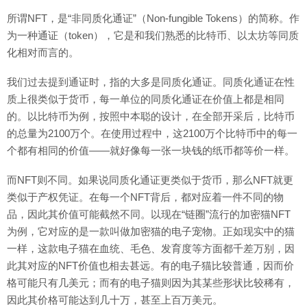
所谓NFT，是“非同质化通证”（Non-fungible Tokens）的简称。作
为一种通证（token），它是和我们熟悉的比特币、以太坊等同质
化相对而言的。
我们过去提到通证时，指的大多是同质化通证。同质化通证在性
质上很类似于货币，每一单位的同质化通证在价值上都是相同
的。以比特币为例，按照中本聪的设计，在全部开采后，比特币
的总量为2100万个。在使用过程中，这2100万个比特币中的每一
个都有相同的价值——就好像每一张一块钱的纸币都等价一样。
而NFT则不同。如果说同质化通证更类似于货币，那么NFT就更
类似于产权凭证。在每一个NFT背后，都对应着一件不同的物
品，因此其价值可能截然不同。以现在“链圈”流行的加密猫NFT
为例，它对应的是一款叫做加密猫的电子宠物。正如现实中的猫
一样，这款电子猫在血统、毛色、发育度等方面都千差万别，因
此其对应的NFT价值也相去甚远。有的电子猫比较普通，因而价
格可能只有几美元；而有的电子猫则因为其某些形状比较稀有，
因此其价格可能达到几十万，甚至上百万美元。