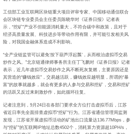
工信部工业互联网区块链重大项目评审专家、中国移动通信联合
会区块链专业委员会主任委员陈晓华对《证券日报》记者表
示，“挖矿”产业不但能源消耗量大，不符合碳中和政策，且对于
经济高质量发展、科技进步等带动作用有限，并可能引发相关风
险，对我国金融体系造成不利影响。
“全产业链监管可以避免‘按下葫芦浮起瓢’，从而根治虚拟币交易
炒作之风。”北京链通律师事务所主任丁飞鹏对《证券日报》记者
表示，近几年虚拟币交易炒作之风不断死灰复燃，主要原因还是
其营造的“赚钱效应”，交易越活跃，赚钱效应越明显，所谓的“暴
富”的故事就越多，就会有更多的人参与交易和挖矿，交易和挖矿
的活跃又反过来刺激炒作，如此循环往复。
记者注意到，9月24日在各部门要求全方位打击虚拟币后，江苏
省近日率先全面排查虚拟币“挖矿”行为。江苏省通信管理局监测
发现，江苏省开展虚拟币活动的矿池出口流量达136.77Mbps，参
与“挖矿”的互联网IP地址总数4502个，消耗算力资源超10PH/s，