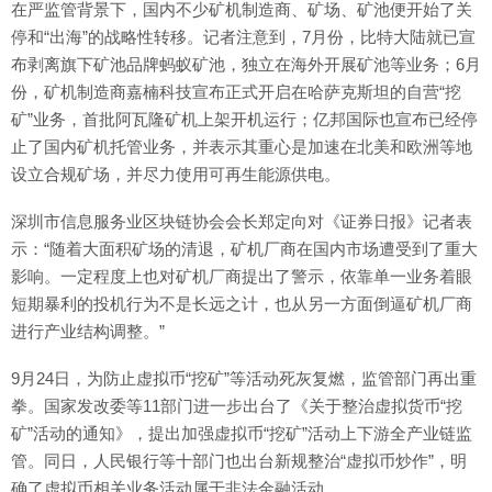
在严监管背景下，国内不少矿机制造商、矿场、矿池便开始了关
停和“出海”的战略性转移。记者注意到，7月份，比特大陆就已宣
布剥离旗下矿池品牌蚂蚁矿池，独立在海外开展矿池等业务；6月
份，矿机制造商嘉楠科技宣布正式开启在哈萨克斯坦的自营“挖
矿”业务，首批阿瓦隆矿机上架开机运行；亿邦国际也宣布已经停
止了国内矿机托管业务，并表示其重心是加速在北美和欧洲等地
设立合规矿场，并尽力使用可再生能源供电。
深圳市信息服务业区块链协会会长郑定向对《证券日报》记者表
示：“随着大面积矿场的清退，矿机厂商在国内市场遭受到了重大
影响。一定程度上也对矿机厂商提出了警示，依靠单一业务着眼
短期暴利的投机行为不是长远之计，也从另一方面倒逼矿机厂商
进行产业结构调整。”
9月24日，为防止虚拟币“挖矿”等活动死灰复燃，监管部门再出重
拳。国家发改委等11部门进一步出台了《关于整治虚拟货币“挖
矿”活动的通知》，提出加强虚拟币“挖矿”活动上下游全产业链监
管。同日，人民银行等十部门也出台新规整治“虚拟币炒作”，明
确了虚拟币相关业务活动属于非法金融活动。