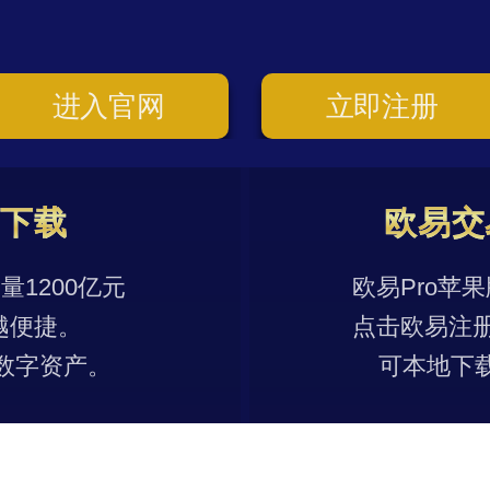
进入官网
立即注册
p下载
欧易交
1200亿元
欧易Pro苹
越便捷。
点击欧易注
数字资产。
可本地下