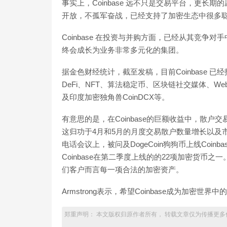
事实上，Coinbase 远不只是交易平台，更
开放，不孤军奋战，已经支持了加密生态中很多
Coinbase 在投资与并购方面，已经从其竞
终会成长为业务非常多元化的集团。
据金色财经统计，截至发稿，目前Coinbase 
DeFi、NFT、算法稳定币、区块链社交媒体、Web 3.0
及印度加密独角兽CoinDCX等。
有意思的是，在Coinbase的巨额收益中，散户交易
这归功于4月和5月的月度交易散户数量增长以及
电话会议上，被问及DogeCoin狗狗币上线Coinbase时，
Coinbase在第二季度上线的的22项加密货
们客户而言每一项合法的加密资产。
Armstrong表示，希望Coinbase成为加密世界
郑重声明： 本文版权归原作者所有， 转载文章仅为传播更多