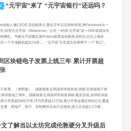
“元宇宙”来了 “元宇宙银行”还远吗？
所
book创始人兼CEO扎克伯格表示,要在五年左右的时间里,将Facebook从一
,转型为元宇宙（Metaverse）公司,一时间“元宇宙”这一29年前就存在
间蹿红。号称元宇宙概念股Roblox股票连创新高,同时以太坊上项目
格近一个月涨幅也超过10倍……“元宇宙”正在成为互联网下一个“风口”。
圳区块链电子发票上线三年 累计开票超
万张
子发票。（资料图） 国家税务总局深圳市税务局 供图 区块链电子发
在深圳落地三周年。国家税务总局深圳市税务局称,截至目前,深圳区块链
累计开票超5800万张,日均开票超12万张,累计开票金额近800亿元,覆盖
交通、房地产、医疗、互联网等百余行业领域,接入企业超3.2万家。
一文了解当以太坊完成伦敦硬分叉升级后