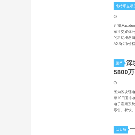
比特币交易
近期,Face
家社交媒体公司
的科幻概念瞬
AXS代币价
深
屎币
5800
图为区块链电
票10日迎来
电子发票系统
零售、餐饮、
以太坊