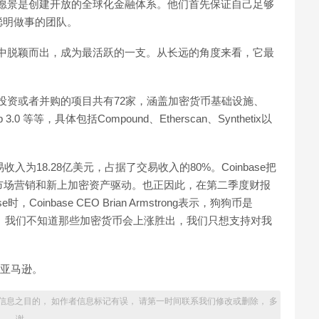
长期的愿景是创建开放的全球化金融体系。他们首先保证自己足够
聪明做事的团队。
争对手中脱颖而出，成为最活跃的一支。从长远的角度来看，它最
已经投资或者并购的项目共有72家，涵盖加密货币基础设施、
 等等，具体包括Compound、Etherscan、Synthetix以
收入为18.28亿美元，占据了交易收入的80%。Coinbase把
市场营销和新上加密资产驱动。也正因此，在第二季度财报
Coinbase CEO Brian Armstrong表示，狗狗币是
币之一。我们不知道那些加密货币会上涨胜出，我们只想支持对我
中的亚马逊。
信息之目的， 如作者信息标记有误， 请第一时间联系我们修改或删除， 多