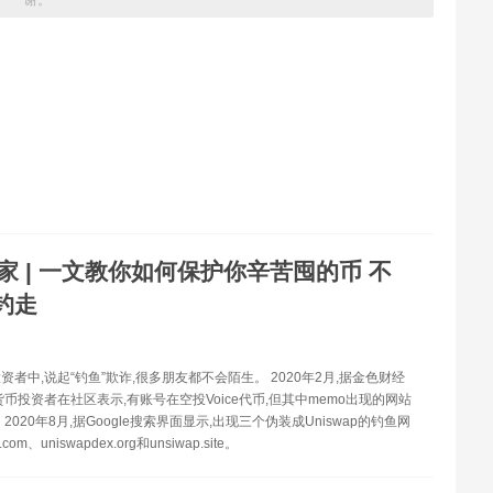
谢。
家 | 一文教你如何保护你辛苦囤的币 不
钓走
资者中,说起“钓鱼”欺诈,很多朋友都不会陌生。 2020年2月,据金色财经
货币投资者在社区表示,有账号在空投Voice代币,但其中memo出现的网站
2020年8月,据Google搜索界面显示,出现三个伪装成Uniswap的钓鱼网
com、uniswapdex.org和unsiwap.site。