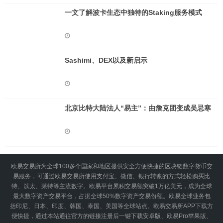
一文了解波卡生态中独特的Staking服务模式
Sashimi、DEX以及新启示
北京比特大陆法人“易主”：由詹克团变成吴忌寒
欧易交易所为全球100多个国家和地区提供安全方便快捷的区块链数字货币交
易服务，可通过欧易交易所使用支付宝、微信、银行转账的方式轻松购买比
特、以太、莱特等主流数字。欧易平台累积交易额突破1万亿美元，成为全球
最大数字资产交易平台，占据全球50%数字资产交易份额。欧易全球业务包
括印尼、日本、印度、韩国、泰国、美国等全球站点。欧易交易所APP下载方
便快捷，通过本站通往官方的链接注册后一键下载安卓版、欧易Pro苹果版、