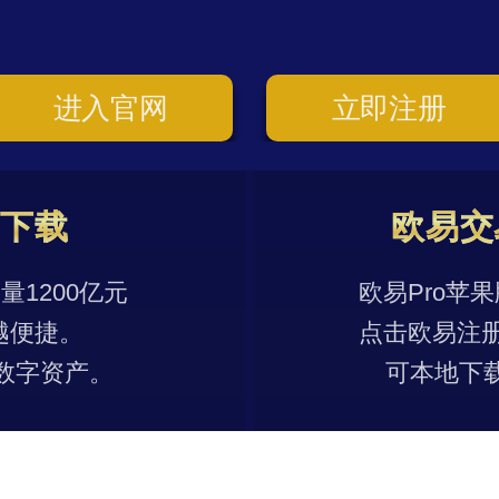
进入官网
立即注册
p下载
欧易交
1200亿元
欧易Pro苹
越便捷。
点击欧易注
数字资产。
可本地下