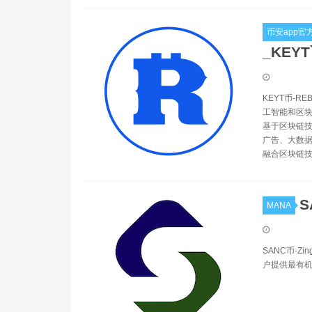
币安app官
_KEY
KEYT币-
工智能和区块
基于区块链技
广告、大数
融合区块链技术
S
MANA
SANC币-Z
户提供最有