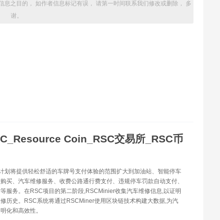
信息之目的， 如作者信息标记有误， 请第一时间联系我们修改或删除， 多
谢。
C_Resource Coin_RSC交易所_RSC币
SC计划将提供轻松舒适的车牌号支付体验的范围扩大到加油站、智能停车
险购买、汽车维修服务、收费公路通行费支付、违规停车罚款自动支付、
等服务。在RSC项目的第二阶段,RSCMinier收集汽车维修信息,以证明
修历史。RSC系统将通过RSCMiner使用区块链技术构建大数据,为汽
透明化和高效性。