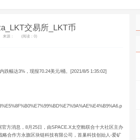
laza_LKT交易所_LKT币
来源：
(阅读：0)
，现报70.24美元/桶。[2021/8/5 1:35:02]
5%B9%B3%E5%8F%B0%E7%99%BD%E7%9A%AE%E4%B9%A6.p
:据官方消息，8月25日，由SPACE.X太空舱联合十大社区主办
X战略合作方永旗区块链科技有限公司，首巢科技创始人-爱矿