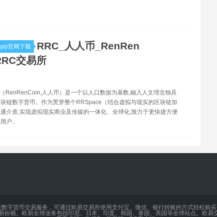
RRC_人人币_RenRen
pp官网下载
_RRC交易所
C（RenRenCoin,人人币）是一个以人口数据为基数,融入人文理念独具
块链数字货币。作为贯穿整个RRSpace（结合虚拟与现实的区块链加
通介质,实现虚拟现实商业及传媒的一体化、全球化,致力于更快捷方便
球用户。
链数字货币交易服务，可通过欧易交易所使用支付宝、微信、银行转账的方式轻松购
交易份额。欧易全球业务包括印尼、日本、印度、韩国、泰国、美国等全球站点。欧易交