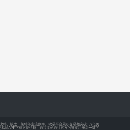
买比特、以太、莱特等主流数字。欧易平台累积交易额突破1万亿美
易所APP下载方便快捷，通过本站通往官方的链接注册后一键下