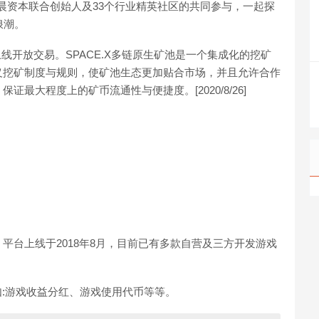
，东晨资本联合创始人及33个行业精英社区的共同参与，一起探
浪潮。
式上线开放交易。SPACE.X多链原生矿池是一个集成化的挖矿
义挖矿制度与规则，使矿池生态更加贴合市场，并且允许合作
最大程度上的矿币流通性与便捷度。[2020/8/26]
态平台，平台上线于2018年8月，目前已有多款自营及三方开发游戏
括例如:游戏收益分红、游戏使用代币等等。