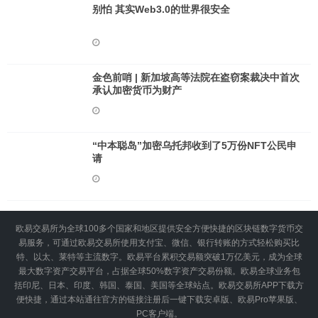
别怕 其实Web3.0的世界很安全
金色前哨 | 新加坡高等法院在盗窃案裁决中首次
承认加密货币为财产
“中本聪岛”加密乌托邦收到了5万份NFT公民申
请
欧易交易所为全球100多个国家和地区提供安全方便快捷的区块链数字货币交
易服务，可通过欧易交易所使用支付宝、微信、银行转账的方式轻松购买比
特、以太、莱特等主流数字。欧易平台累积交易额突破1万亿美元，成为全球
最大数字资产交易平台，占据全球50%数字资产交易份额。欧易全球业务包
括印尼、日本、印度、韩国、泰国、美国等全球站点。欧易交易所APP下载方
便快捷，通过本站通往官方的链接注册后一键下载安卓版、欧易Pro苹果版、
PC客户端。