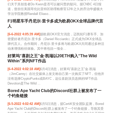
们关于其创造者Do Kwon是否可以被问责的疑问。据CNBC 4日报
道，曾担任美国哥伦比亚特区助理检察官12年之久的乔治华盛顿大
学法学院教授Randall Eliaso...
F1明星车手丹尼尔·里卡多成为欧易OKX全球品牌代言
人
[6-6-2022 4:05:39 AM]
据欧易OKX官方消息，迈凯轮F1赛车手、加
密爱好者丹尼尔·里卡多（Daniel Ricciardo）正式成为OKX全球品
牌代言人。合作期间，丹尼尔·里卡多将与欧易OKX共同通过多种活
动来增强粉丝体验。其中将包括一项全...
好莱坞“喜剧之王”金·凯瑞以20ETH购入“The Wild
Within”系列NFT作品
[6-4-2022 4:02:18 AM]
6月4日消息，好莱坞“喜剧之王”金·凯瑞
（JimCarrey）在社交媒体上发文称自己第一次购买了NFT，但他并
没有选择CryptoPunks或BAYC，这位喜剧演员选择的NFT作品
Devotion是The Wild ...
Bored Ape Yacht Club的Discord社群上被发布了一
个钓鱼链接
[6-5-2022 4:02:42 AM]
6月5日消息，据CertiK安全团队监测，Bored
Ape Yacht Club的Discord社群上被发布了一个钓鱼链接，导致其受