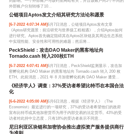
到影响。一个外部账户与该钓鱼网站有关，并且该账户向2个不同的
外部账户分别转移了10...
公链项目Aptos发文介绍其研究方法论和愿景
[6-7-2022 4:07:34 AM]
6月7日消息，公链项目Aptos发布文章
《Aptos研究愿景：前沿研究与世界级工程相遇》，介绍Aptos如何
进行研究。Aptos首先确定阻碍其在Aptos区块链及其周边生态系统
中实现性能、安全性和可用性的难题；然后将...
PeckShield：攻击DAO Maker的黑客地址向
Tornado.cash 转入200枚ETH
[6-7-2022 4:07:41 AM]
6月7日消息，PeckShield监测显示，攻击加
密孵化机构 DAO Maker 的黑客地址向 Tornado.cash 转入 200 枚
ETH。此前消息，2021 年 8 月加密孵化机构 DAO Maker 遭受...
《经济学人》调查：37%受访者希望比特币在本国合法
化
[6-6-2022 4:05:00 AM]
6月6日消息，根据《经济学人》（The
Economist）最近进行的一项研究，37%的受访者希望他们的政府
宣布比特币或其他加密货币为用于内部交易的法定货币。43%的受
访者对此持中立态度，只有18%的受访者表示不同意...
尼日利亚区块链和加密协会推出虚拟资产服务提供商行
为准则