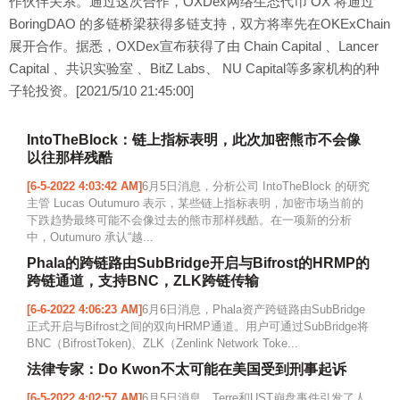
作伙伴关系。通过这次合作，OXDex网络生态代币 OX 将通过
BoringDAO 的多链桥梁获得多链支持，双方将率先在OKExChain
展开合作。据悉，OXDex宣布获得了由 Chain Capital 、Lancer
Capital 、共识实验室 、BitZ Labs、 NU Capital等多家机构的种
子轮投资。[2021/5/10 21:45:00]
IntoTheBlock：链上指标表明，此次加密熊市不会像
以往那样残酷
[6-5-2022 4:03:42 AM]
6月5日消息，分析公司 IntoTheBlock 的研究
主管 Lucas Outumuro 表示，某些链上指标表明，加密市场当前的
下跌趋势最终可能不会像过去的熊市那样残酷。在一项新的分析
中，Outumuro 承认“越...
Phala的跨链路由SubBridge开启与Bifrost的HRMP的
跨链通道，支持BNC，ZLK跨链传输
[6-6-2022 4:06:23 AM]
6月6日消息，Phala资产跨链路由SubBridge
正式开启与Bifrost之间的双向HRMP通道。用户可通过SubBridge将
BNC（BifrostToken)、ZLK（Zenlink Network Toke...
法律专家：Do Kwon不太可能在美国受到刑事起诉
[6-5-2022 4:02:57 AM]
6月5日消息，Terre和UST崩盘事件引发了人