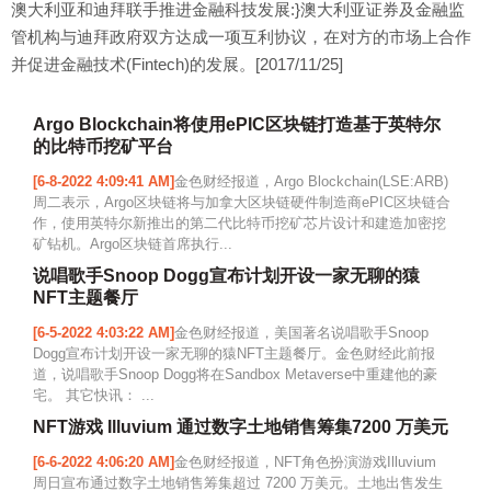
澳大利亚和迪拜联手推进金融科技发展:}澳大利亚证券及金融监
管机构与迪拜政府双方达成一项互利协议，在对方的市场上合作
并促进金融技术(Fintech)的发展。[2017/11/25]
Argo Blockchain将使用ePIC区块链打造基于英特尔
的比特币挖矿平台
[6-8-2022 4:09:41 AM]
金色财经报道，Argo Blockchain(LSE:ARB)
周二表示，Argo区块链将与加拿大区块链硬件制造商ePIC区块链合
作，使用英特尔新推出的第二代比特币挖矿芯片设计和建造加密挖
矿钻机。Argo区块链首席执行...
说唱歌手Snoop Dogg宣布计划开设一家无聊的猿
NFT主题餐厅
[6-5-2022 4:03:22 AM]
金色财经报道，美国著名说唱歌手Snoop
Dogg宣布计划开设一家无聊的猿NFT主题餐厅。金色财经此前报
道，说唱歌手Snoop Dogg将在Sandbox Metaverse中重建他的豪
宅。 其它快讯： ...
NFT游戏 Illuvium 通过数字土地销售筹集7200 万美元
[6-6-2022 4:06:20 AM]
金色财经报道，NFT角色扮演游戏Illuvium
周日宣布通过数字土地销售筹集超过 7200 万美元。土地出售发生