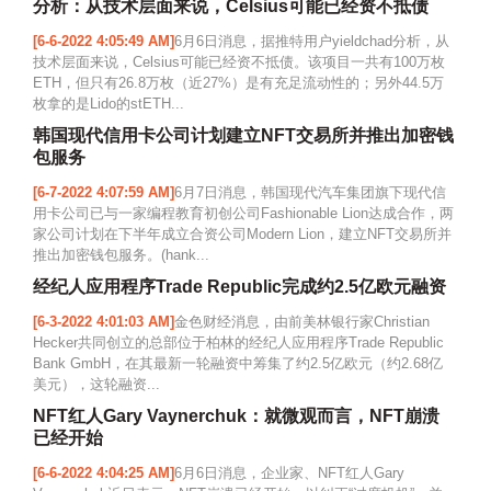
分析：从技术层面来说，Celsius可能已经资不抵债
[6-6-2022 4:05:49 AM]
6月6日消息，据推特用户yieldchad分析，从
技术层面来说，Celsius可能已经资不抵债。该项目一共有100万枚
ETH，但只有26.8万枚（近27%）是有充足流动性的；另外44.5万
枚拿的是Lido的stETH...
韩国现代信用卡公司计划建立NFT交易所并推出加密钱
包服务
[6-7-2022 4:07:59 AM]
6月7日消息，韩国现代汽车集团旗下现代信
用卡公司已与一家编程教育初创公司Fashionable Lion达成合作，两
家公司计划在下半年成立合资公司Modern Lion，建立NFT交易所并
推出加密钱包服务。(hank...
经纪人应用程序Trade Republic完成约2.5亿欧元融资
[6-3-2022 4:01:03 AM]
金色财经消息，由前美林银行家Christian
Hecker共同创立的总部位于柏林的经纪人应用程序Trade Republic
Bank GmbH，在其最新一轮融资中筹集了约2.5亿欧元（约2.68亿
美元），这轮融资...
NFT红人Gary Vaynerchuk：就微观而言，NFT崩溃
已经开始
[6-6-2022 4:04:25 AM]
6月6日消息，企业家、NFT红人Gary