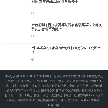
别怕 其实Web3.0的世界很安全
金色前哨 | 新加坡高等法院在盗窃案裁决中首次
承认加密货币为财产
“中本聪岛”加密乌托邦收到了5万份NFT公民申
请
欧易交易所为全球100多个国家和地区提供安全方便快捷的区块链数字货币交
易服务，可通过欧易交易所使用支付宝、微信、银行转账的方式轻松购买比
特、以太、莱特等主流数字。欧易平台累积交易额突破1万亿美元，成为全球
最大数字资产交易平台，占据全球50%数字资产交易份额。欧易全球业务包
括印尼、日本、印度、韩国、泰国、美国等全球站点。欧易交易所APP下载方
便快捷，通过本站通往官方的链接注册后一键下载安卓版、欧易Pro苹果版、
PC客户端。