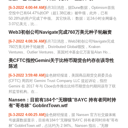
[6-3-2022 4:00:44 AM]
6月3日消息，据Dune数据，Optimism首批
空投中已有64.47%的OP（超1.38亿枚）被申领，此外，已有
50.28%的用户完成了申领。 其它快讯： 数据：近24小时全网爆仓
3.07亿美元，比...
Web3初创公司Navigate完成760万美元种子轮融资
[6-7-2022 4:08:36 AM]
6月7日消息，Web3初创公司Navigate完成
760万美元种子轮融资，Distributed Global领投，Kraken
Ventures、Outlier Ventures、英国对冲基金亿万富翁Alan Ho...
美CFTC指控Gemini关于比特币期货合约存在误导性
陈述
[6-3-2022 3:59:48 AM]
金色财经报道，美国商品期货交易委员会
(CFTC) 周四对 Gemini Trust Company LLC 提起诉讼，指控
Gemini 在 2017 年与 Cboe合作推出比特币期货合约期间误导了联
邦监管机构。在...
Nansen：目前有184个“无聊猿”BAYC 持有者同时持
有“哥布林” GoblintTown.wtf
[6-3-2022 4:00:25 AM]
金色财经报道，据 Nansen 官方社交媒体账
号披露数据显示，目前有184个“无聊猿”BAYC 持有者同时持有“哥布
林” GoblintTown.wtf，占比约为 2.94%。Nansen 指出，“无聊