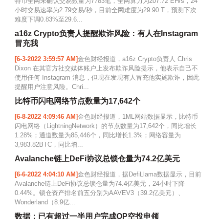
特币全网未确认交易数量为7783笔，全网算力为207.72 EH/s，24
小时交易速率为2.79交易/秒，目前全网难度为29.90 T，预测下次
难度下调0.83%至29.6...
a16z Crypto负责人提醒欺诈风险：有人在Instagram
冒充我
[6-3-2022 3:59:57 AM]
金色财经报道，a16z Crypto负责人 Chris
Dixon 在其官方社交媒体账户上发布欺诈风险提示，他表示自己不
使用任何 Instagram 消息，但现在发现有人冒充他实施欺诈，因此
提醒用户注意风险。Chri...
比特币闪电网络节点数量为17,642个
[6-8-2022 4:09:46 AM]
金色财经报道，1ML网站数据显示，比特币
闪电网络（LightningNetwork）的节点数量为17,642个，同比增长
1.28%；通道数量为85,446个，同比增长1.3%；网络容量为
3,983.82BTC，同比增...
Avalanche链上DeFi协议总锁仓量为74.2亿美元
[6-6-2022 4:04:10 AM]
金色财经报道，据DefiLlama数据显示，目前
Avalanche链上DeFi协议总锁仓量为74.4亿美元，24小时下降
0.44%。锁仓资产排名前五分别为AAVEV3（39.2亿美元）、
Wonderland（8.9亿...
数据：已有超过一半用户完成OP空投申领