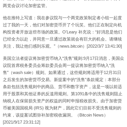
两党会议讨论加密监管。
他在推特上写道：我在参议院与一个两党政策制定者小组一起度
过了我的一天，他们对加密货币开了个玩笑。他们正在制定向机
构投资者开放这些市场的政策。O'Leary 补充说：“好消息是他们
已经全力以赴，并同意一旦通过政策就会有巨大的机会。请继续
关注，我让他们感到乐观。”（news.bitcoin）[2022/3/7 13:41:30]
美国立法者提议将加密货币纳入“洗售”规则:9月17日消息，美国众
议院首席税务委员会筹款委员会周一提议将加密货币纳入“洗
售”（wash sale）规则。如果通过，这些规则将适用于12月31日
之后发生的加密货币交易。新提案中的“洗售”条款规定：本部分
条款包括洗售规则中的商品、货币和数字资产，这是一项以前适
用于股票和其他证券的反滥用规则。第1091条中的洗售规则阻止
纳税人在保留损失资产的权益的同时申报税收损失。由于加密货
币被美国国税局 (IRS) 视为财产，因此它们目前不受洗售规则的
约束，该提案试图弥补加密税收漏洞。（Bitcoin News）
[2021/9/17 23:31:12]