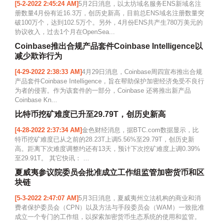
[5-2-2022 2:45:24 AM]
5月2日消息，以太坊域名服务ENS新域名注
册数量4月份有近16.3万，创历史新高，目前总ENS域名注册数量突
破100万个，达到102.5万个。另外，4月份ENS共产生780万美元的
协议收入，过去1个月在OpenSea...
Coinbase推出合规产品套件Coinbase Intelligence以
减少欺诈行为
[4-29-2022 2:38:33 AM]
4月29日消息，Coinbase周四宣布推出合规
产品套件Coinbase Intelligence，旨在帮助保护加密经济免受不良行
为者的侵害。作为该套件的一部分，Coinbase 还将推出新产品
Coinbase Kn...
比特币挖矿难度已升至29.79T，创历史新高
[4-28-2022 2:37:34 AM]
金色财经消息，据BTC.com数据显示，比
特币挖矿难度已从之前的28.23T上调5.56%至29.79T，创历史新
高。距离下次难度调整约还有13天，预计下次挖矿难度上调0.39%
至29.91T。 其它快讯： ...
夏威夷参议院委员会批准成立工作组监管加密货币和区
块链
[5-3-2022 2:47:07 AM]
5月3日消息，夏威夷州立法机构的商业和消
费者保护委员会（CPN）以及方法与手段委员会（WAM）一致批准
成立一个专门的工作组，以探索加密货币生态系统的使用和监管。