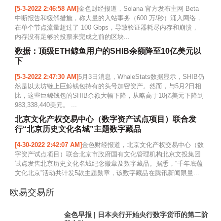
[5-3-2022 2:46:58 AM]
金色财经报道，Solana 官方发布主网 Beta
中断报告和缓解措施，称大量的入站事务（600 万/秒）涌入网络，
在单个节点流量超过了 100 Gbps，导致验证器耗尽内存和崩溃，
内存没有足够的投票来完成之前的区块...
数据：顶级ETH鲸鱼用户的SHIB余额降至10亿美元以
下
[5-3-2022 2:47:30 AM]
5月3日消息，WhaleStats数据显示，SHIB仍
然是以太坊链上巨鲸钱包持有的头号加密资产。然而，与5月2日相
比，这些巨鲸钱包的SHIB余额大幅下降，从略高于10亿美元下降到
983,338,440美元。 ...
北京文化产权交易中心（数字资产试点项目）联合发
行“北京历史文化名城”主题数字藏品
[4-30-2022 2:42:07 AM]
金色财经报道，北京文化产权交易中心（数
字资产试点项目）联合北京市政府国有文化管理机构北京文投集团
试点发售北京历史文化名城纪念徽章及数字藏品。据悉，“千年底蕴
文化北京”活动共计发5款主题勋章，该数字藏品在腾讯新闻限量...
欧易交易所
金色早报 | 日本央行开始央行数字货币的第二阶