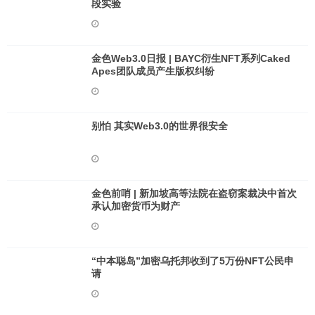
段实验
金色Web3.0日报 | BAYC衍生NFT系列Caked
Apes团队成员产生版权纠纷
别怕 其实Web3.0的世界很安全
金色前哨 | 新加坡高等法院在盗窃案裁决中首次
承认加密货币为财产
“中本聪岛”加密乌托邦收到了5万份NFT公民申
请