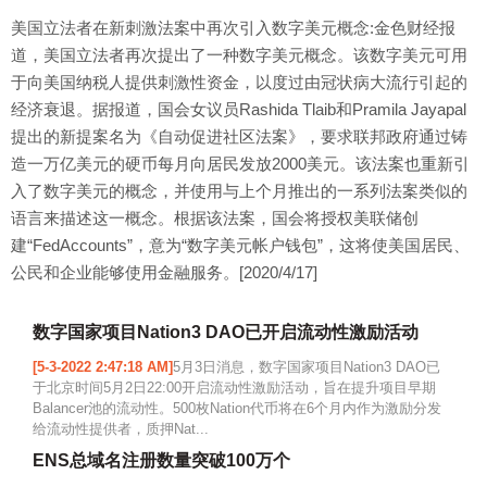
美国立法者在新刺激法案中再次引入数字美元概念:金色财经报
道，美国立法者再次提出了一种数字美元概念。该数字美元可用
于向美国纳税人提供刺激性资金，以度过由冠状病大流行引起的
经济衰退。据报道，国会女议员Rashida Tlaib和Pramila Jayapal
提出的新提案名为《自动促进社区法案》，要求联邦政府通过铸
造一万亿美元的硬币每月向居民发放2000美元。该法案也重新引
入了数字美元的概念，并使用与上个月推出的一系列法案类似的
语言来描述这一概念。根据该法案，国会将授权美联储创
建“FedAccounts”，意为“数字美元帐户钱包”，这将使美国居民、
公民和企业能够使用金融服务。[2020/4/17]
数字国家项目Nation3 DAO已开启流动性激励活动
[5-3-2022 2:47:18 AM]
5月3日消息，数字国家项目Nation3 DAO已
于北京时间5月2日22:00开启流动性激励活动，旨在提升项目早期
Balancer池的流动性。500枚Nation代币将在6个月内作为激励分发
给流动性提供者，质押Nat...
ENS总域名注册数量突破100万个