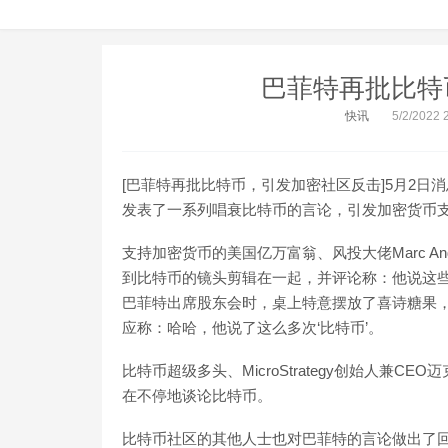
巴菲特再批比特
快讯
5/2/2022 
[巴菲特再批比特币，引发加密社区反击]5月2
发表了一系列唱衰比特币的言论，引发加密货币支
支持加密货币的美国亿万富翁、风投大佬Marc An
到比特币的镜头剪辑在一起，并评论称：他说这
巴菲特出席股东会时，桌上特意摆放了喜诗糖果
应称：哈哈，他说了这么多次‘比特币’。
比特币超级多头、MicroStrategy创始人兼
在不停地谈论比特币。
比特币社区的其他人士也对巴菲特的言论做出了