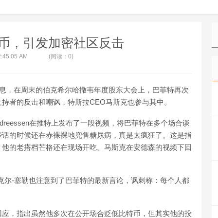
币，引发加密社区反击
2:45:05 AM
(阅读：0)
日消息，在周末的伯克希尔哈撒韦年度股东大会上，巴菲特再次
持者的反击和嘲讽，特斯拉CEO马斯克也参与其中。
dreessen在推特上发布了一段视频，将巴菲特在多个场合谈
些话的时候还在赤裸裸地兜售糖尿病，真是太疯狂了。这是指
，他的老搭档芒格还在现场开吃。马斯克在安德森的视频下回
CEO迈克尔-塞勒也注意到了巴菲特的最新言论，讽刺称：每个人都
回应，指出虽然他多次在公开场合贬低比特币，但其实他的投