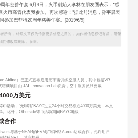
0周年慈善午宴:6月4日，火币创始人李林在朋友圈表示：“感
委派火币高管代表我参加。再次感谢！”据此前消息，孙宇晨表
巴菲特20周年慈善午宴。[2019/6/5]
者所有， 转载文章仅为传播更多信息之目的， 如作者信息标记有误， 请第
我们修改或删除， 多谢。
n Airline）已正式宣布启用元宇宙训练空服人员，其中包括VR
 JAL Innovation Lab负责，空中服务员只要戴...
4000万美元
de铸币活动，“无聊猿”BAYC过去24小时交易额近4000万美元，本文
。此外，Otherside铸币活动期间BAYC地板...
达成合作
twork与基于NEAR的EVM扩容网络Aurora达成合作，允许用户
之间转移NFT。 其它快讯： ...