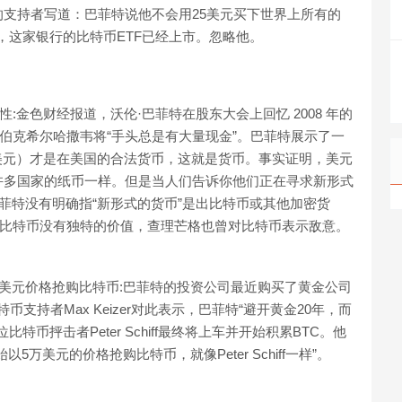
支持者写道：巴菲特说他不会用25美元买下世界上所有的
行，这家银行的比特币ETF已经上市。忽略他。
:金色财经报道，沃伦·巴菲特在股东大会上回忆 2008 年的
示伯克希尔哈撒韦将“手头总是有大量现金”。巴菲特展示了一
（美元）才是在美国的合法货币，这就是货币。事实证明，美元
许多国家的纸币一样。但是当人们告诉你他们正在寻求新形式
菲特没有明确指“新形式的货币”是出比特币或其他加密货
示比特币没有独特的价值，查理芒格也曾对比特币表示敌意。
iff将以5万美元价格抢购比特币:巴菲特的投资公司最近购买了黄金公司
比特币支持者Max Keizer对此表示，巴菲特“避开黄金20年，而
币抨击者Peter Schiff最终将上车并开始积累BTC。他
万美元的价格抢购比特币，就像Peter Schiff一样”。