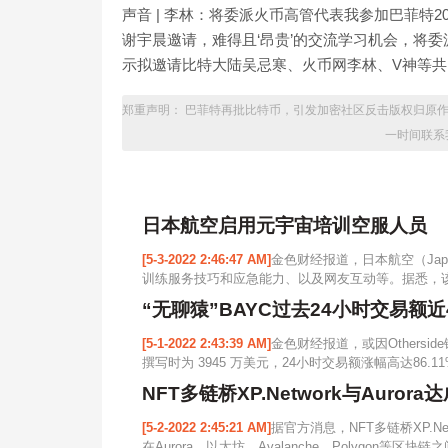
声音 | 李林：将委派火币高管代表我参加巴菲特2
谢宇晨邀请，难得且‘昂贵’的交流学习机会，将
示拟邀请比特大陆吴忌寒、火币网李林、V神等共同参加
郑重声明： 巴菲特再批比特币，引发加密社区反击版权归原作
一时间联系
日本航空启用元宇宙培训空服人员
[5-3-2022 2:46:47 AM]
金色财经报道，日本航空（Japa
训练服务技巧和应急能力、以及网友互动等。据悉，该培训项目由
“无聊猿”BAYC过去24小时交易额近
[5-1-2022 2:43:39 AM]
金色财经报道，或因Othersi
撰写时为 3945 万美元，24小时交易额涨幅高达86.11%
NFT多链桥XP.Network与Aurora
[5-2-2022 2:45:21 AM]
据官方消息，NFT多链桥XP.Ne
在Aurora、以太坊、Avalanche、Polygon等区块链