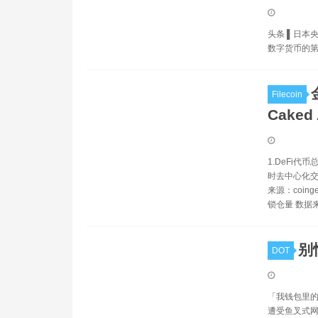
头条 ▌日本
数字货币的
Filecoin
Cake
1.DeFi代币
时去中心化交
来源：coin
锁仓量 数据来源
别
DOT
「我钱包里的 E
遭受鱼叉式网络钓