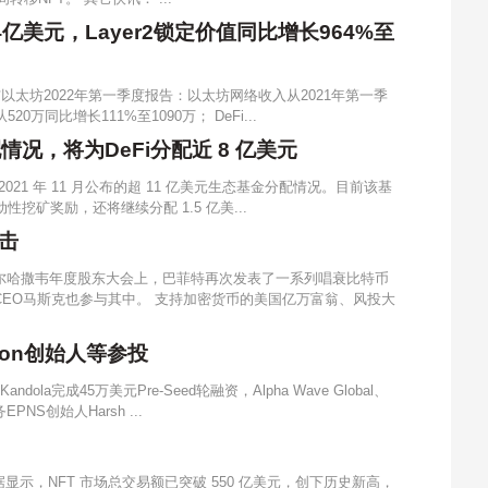
亿美元，Layer2锁定价值同比增长964%至
发布以太坊2022年第一季度报告：以太坊网络收入从2021年第一季
20万同比增长111%至1090万； DeFi...
况，将为DeFi分配近 8 亿美元
021 年 11 月公布的超 11 亿美元生态基金分配情况。目前该基
美元流动性挖矿奖励，还将继续分配 1.5 亿美...
击
希尔哈撒韦年度股东大会上，巴菲特再次发表了一系列唱衰比特币
EO马斯克也参与其中。 支持加密货币的美国亿万富翁、风投大
ygon创始人等参投
dola完成45万美元Pre-Seed轮融资，Alpha Wave Global、
EPNS创始人Harsh ...
 数据显示，NFT 市场总交易额已突破 550 亿美元，创下历史新高，