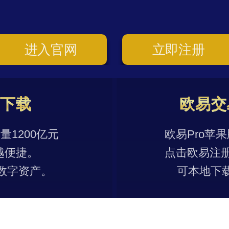
进入官网
立即注册
p下载
欧易交
1200亿元
欧易Pro苹
越便捷。
点击欧易注
数字资产。
可本地下