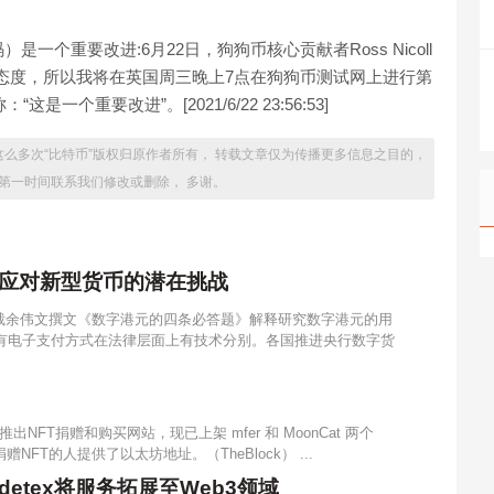
个重要改进:6月22日，狗狗币核心贡献者Ross Nicoll
态度，所以我将在英国周三晚上7点在狗狗币测试网上进行第
一个重要改进”。[2021/6/22 23:56:53]
这么多次“比特币”版权归原作者所有， 转载文章仅为传播更多信息之目的，
第一时间联系我们修改或删除， 多谢。
应对新型货币的潜在挑战
裁余伟文撰文《数字港元的四条必答题》解释研究数字港元的用
现有电子支付方式在法律层面上有技术分别。各国推进央行数字货
FT捐赠和购买网站，现已上架 mfer 和 MoonCat 两个
赠NFT的人提供了以太坊地址。（TheBlock） ...
etex将服务拓展至Web3领域