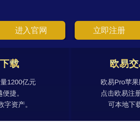
进入官网
立即注册
p下载
欧易交
1200亿元
欧易Pro苹
越便捷。
点击欧易注
数字资产。
可本地下