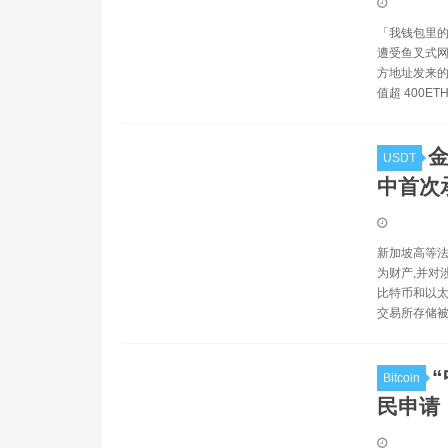
「我钱包里的 E
遭受鱼叉式网络钓
方地址发来的
值超 400ET
金
USDT
中首次
新加坡高等法
为财产,并对
比特币和以太
交易所存储被
Bitcoin
民申请