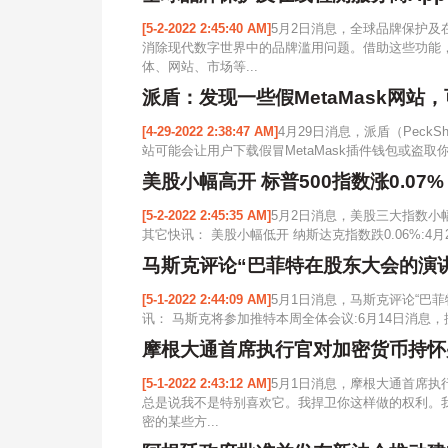
[5-2-2022 2:45:40 AM]
5月2日消息，全球品牌保护及在
消除现代数字世界中的品牌滥用问题。借助这些功能，A
体、网站、市场等...
派盾：发现一些假MetaMask网
[4-29-2022 2:38:47 AM]
4月29日消息，派盾（PeckSh
站可能会让用户下载假冒MetaMask插件钱包或盗取你
美股小幅高开 标普500指数涨0.07%
[5-2-2022 2:45:35 AM]
5月2日消息，美股三大指数小幅高
其它快讯： 美股小幅低开 纳斯达克指数跌0.06%:4月
马斯克评论“巴菲特在股东大会的演讲
[5-1-2022 2:44:09 AM]
5月1日消息，马斯克评论“巴菲
讯： 马斯克将参加推特本周全体会议:6月14日消息，
摩根大通首席执行官对加密货币持怀
[5-1-2022 2:43:12 AM]
5月1日消息，摩根大通首席执行
总是说我不是特别喜欢它。我捍卫你这样做的权利。我会
密的某些方...