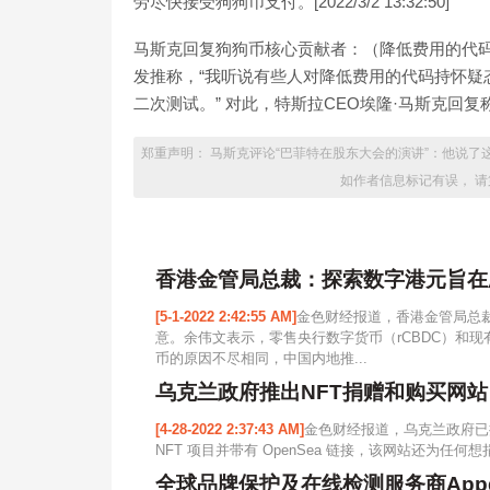
劳尽快接受狗狗币支付。[2022/3/2 13:32:50]
马斯克回复狗狗币核心贡献者：（降低费用的代码）是一
发推称，“我听说有些人对降低费用的代码持怀疑
二次测试。” 对此，特斯拉CEO埃隆·马斯克回复称：“这是
郑重声明： 马斯克评论“巴菲特在股东大会的演讲”：他说了
如作者信息标记有误， 请
香港金管局总裁：探索数字港元旨在
[5-1-2022 2:42:55 AM]
金色财经报道，香港金管局总
意。余伟文表示，零售央行数字货币（rCBDC）和
币的原因不尽相同，中国内地推...
乌克兰政府推出NFT捐赠和购买网站
[4-28-2022 2:37:43 AM]
金色财经报道，乌克兰政府已推出N
NFT 项目并带有 OpenSea 链接，该网站还为任何想捐
全球品牌保护及在线检测服务商Appd