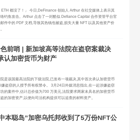
TH 都没了！」 今日,DeFinance 创始人 Arthur 在社交媒体上表示其
鱼攻击。Arthur 点击了一封酷似 Defiance Capital 合作资管平台官
邮件中的 PDF 文档,导致其热钱包被盗,损失大量 NFT 以及其他资产价
H。
色前哨 | 新加坡高等法院在盗窃案裁决
承认加密货币为财产
院是该国最高法院的下级法院,已发布一项裁决,其中首次承认加密货币
涉嫌盗窃的人授予所有权禁令。 3月24日外媒消息指出,在一起涉嫌盗窃
坊的案件中,估计总价值为700 万美元,法院要求两家未具名的加密货币
盗的加密资产,以便向司法机构提供可以追查的材料资产。
“中本聪岛”加密乌托邦收到了5万份NFT公