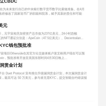
立CBDC
在为未来发行自己的中央银行数字货币数字比索做准备。在4月
阿根廷政府修改了国家造币厂的职能和院系，赋予其新的责任和可能
美元
，元宇宙相关加密资产总市值为237亿美元，24小时跌幅
T通证分别是：ApeCoin（47.5亿美元）、Decentralan...
启动KYC钱包预批准
s元宇宙项目Otherside在其官方社交媒体账户发文称用户现在可以预
eCoin，预批准将开放至美国东部时间4月30日晚上...
金漏洞赏金计划
 Duet Protocol 宣布推出升级漏洞赏金计划，本次漏洞赏金计
最高可达 50 万美元，参与者无需KYC，提交智能合约错误报