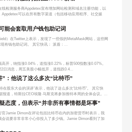
线检测服务商Appdetex宣布增加网站检测和域名注册功能，以
ppdetex可以在所有数字渠道（包括移动应用程序、社交媒
站，可能会套取用户钱包助记词
ield）在Twitter上表示，发现了一些假的MetaMask网站，这些网
现有钱包助记词。 其它快讯： 派盾：...
开，纳指涨0.04%，道指涨0.22%，标普500指数涨0.07%。
22日消息，周五美股小幅低开，道指跌0.4...
”：他说了这么多次“比特币”
特在股东大会的演讲”表示，他说了这么多次“比特币”。 其它快
据报道，特斯拉CEO埃隆·马斯克将参加推特本周的全体会议。...
疑态度，但表示“并非所有事情都是坏事”
官Jamie Dimon在评论包括比特币在内的加密货币时表示，我
说要非常非常小心你投入了多少钱。Jamie Dimon看到了加