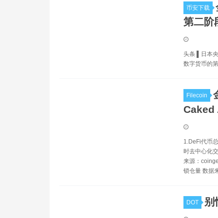
币安下载
第二阶
头条 ▌日本
数字货币的
Filecoin
Cake
1.DeFi代币
时去中心化交
来源：coin
锁仓量 数据来源
别
DOT