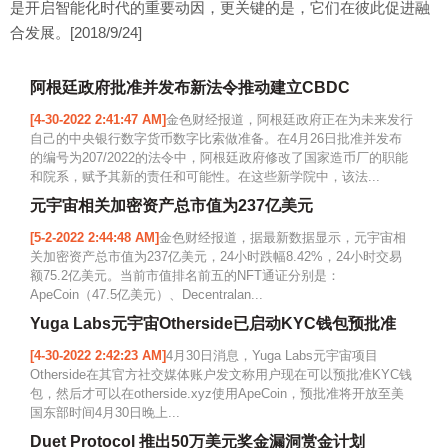
是开启智能化时代的重要动因，更关键的是，它们在彼此促进融
合发展。[2018/9/24]
阿根廷政府批准并发布新法令推动建立CBDC
[4-30-2022 2:41:47 AM]
金色财经报道，阿根廷政府正在为未来发行
自己的中央银行数字货币数字比索做准备。在4月26日批准并发布
的编号为207/2022的法令中，阿根廷政府修改了国家造币厂的职能
和院系，赋予其新的责任和可能性。在这些新学院中，该法...
元宇宙相关加密资产总市值为237亿美元
[5-2-2022 2:44:48 AM]
金色财经报道，据最新数据显示，元宇宙相
关加密资产总市值为237亿美元，24小时跌幅8.42%，24小时交易
额75.2亿美元。当前市值排名前五的NFT通证分别是：
ApeCoin（47.5亿美元）、Decentralan...
Yuga Labs元宇宙Otherside已启动KYC钱包预批准
[4-30-2022 2:42:23 AM]
4月30日消息，Yuga Labs元宇宙项目
Otherside在其官方社交媒体账户发文称用户现在可以预批准KYC钱
包，然后才可以在otherside.xyz使用ApeCoin，预批准将开放至美
国东部时间4月30日晚上...
Duet Protocol 推出50万美元奖金漏洞赏金计划