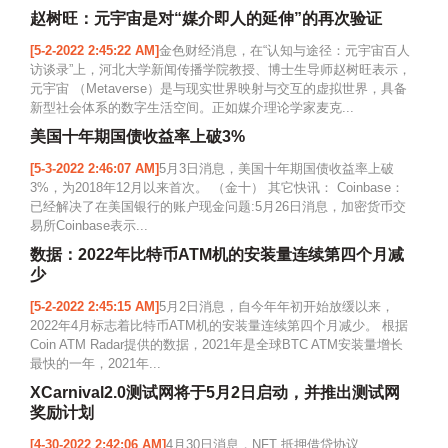
赵树旺：元宇宙是对“媒介即人的延伸”的再次验证
[5-2-2022 2:45:22 AM]
金色财经消息，在“认知与途径：元宇宙百人
访谈录”上，河北大学新闻传播学院教授、博士生导师赵树旺表示，
元宇宙 （Metaverse）是与现实世界映射与交互的虚拟世界，具备
新型社会体系的数字生活空间。正如媒介理论学家麦克...
美国十年期国债收益率上破3%
[5-3-2022 2:46:07 AM]
5月3日消息，美国十年期国债收益率上破
3%，为2018年12月以来首次。 （金十） 其它快讯： Coinbase：
已经解决了在美国银行的账户现金问题:5月26日消息，加密货币交
易所Coinbase表示...
数据：2022年比特币ATM机的安装量连续第四个月减
少
[5-2-2022 2:45:15 AM]
5月2日消息，自今年年初开始放缓以来，
2022年4月标志着比特币ATM机的安装量连续第四个月减少。 根据
Coin ATM Radar提供的数据，2021年是全球BTC ATM安装量增长
最快的一年，2021年...
XCarnival2.0测试网将于5月2日启动，并推出测试网
奖励计划
[4-30-2022 2:42:06 AM]
4月30日消息，NFT 抵押借贷协议