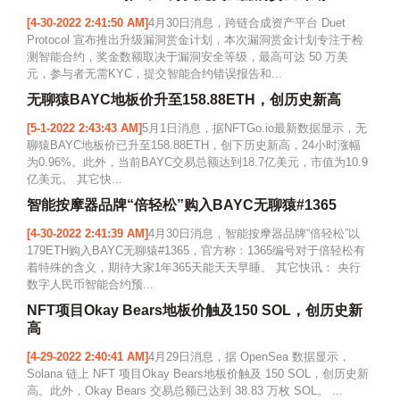
[4-30-2022 2:41:50 AM]
4月30日消息，跨链合成资产平台 Duet
Protocol 宣布推出升级漏洞赏金计划，本次漏洞赏金计划专注于检
测智能合约，奖金数额取决于漏洞安全等级，最高可达 50 万美
元，参与者无需KYC，提交智能合约错误报告和...
无聊猿BAYC地板价升至158.88ETH，创历史新高
[5-1-2022 2:43:43 AM]
5月1日消息，据NFTGo.io最新数据显示，无
聊猿BAYC地板价已升至158.88ETH，创下历史新高，24小时涨幅
为0.96%。此外，当前BAYC交易总额达到18.7亿美元，市值为10.9
亿美元。 其它快...
智能按摩器品牌“倍轻松”购入BAYC无聊猿#1365
[4-30-2022 2:41:39 AM]
4月30日消息，智能按摩器品牌“倍轻松”以
179ETH购入BAYC无聊猿#1365，官方称：1365编号对于倍轻松有
着特殊的含义，期待大家1年365天能天天早睡。 其它快讯： 央行
数字人民币智能合约预...
NFT项目Okay Bears地板价触及150 SOL，创历史新
高
[4-29-2022 2:40:41 AM]
4月29日消息，据 OpenSea 数据显示，
Solana 链上 NFT 项目Okay Bears地板价触及 150 SOL，创历史新
高。此外，Okay Bears 交易总额已达到 38.83 万枚 SOL。 ...