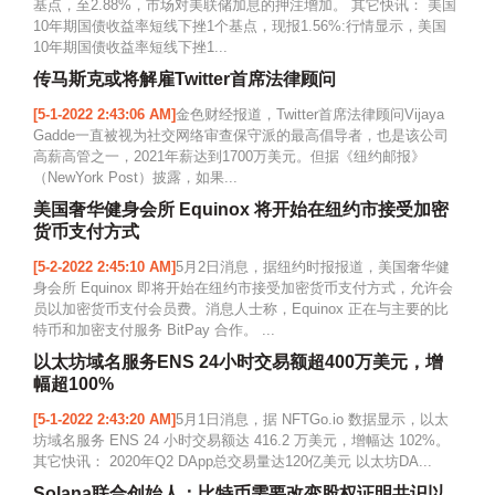
基点，至2.88%，市场对美联储加息的押注增加。 其它快讯： 美国
10年期国债收益率短线下挫1个基点，现报1.56%:行情显示，美国
10年期国债收益率短线下挫1...
传马斯克或将解雇Twitter首席法律顾问
[5-1-2022 2:43:06 AM]
金色财经报道，Twitter首席法律顾问Vijaya
Gadde一直被视为社交网络审查保守派的最高倡导者，也是该公司
高薪高管之一，2021年薪达到1700万美元。但据《纽约邮报》
（NewYork Post）披露，如果...
美国奢华健身会所 Equinox 将开始在纽约市接受加密
货币支付方式
[5-2-2022 2:45:10 AM]
5月2日消息，据纽约时报报道，美国奢华健
身会所 Equinox 即将开始在纽约市接受加密货币支付方式，允许会
员以加密货币支付会员费。消息人士称，Equinox 正在与主要的比
特币和加密支付服务 BitPay 合作。 ...
以太坊域名服务ENS 24小时交易额超400万美元，增
幅超100%
[5-1-2022 2:43:20 AM]
5月1日消息，据 NFTGo.io 数据显示，以太
坊域名服务 ENS 24 小时交易额达 416.2 万美元，增幅达 102%。
其它快讯： 2020年Q2 DApp总交易量达120亿美元 以太坊DA...
Solana联合创始人：比特币需要改变股权证明共识以