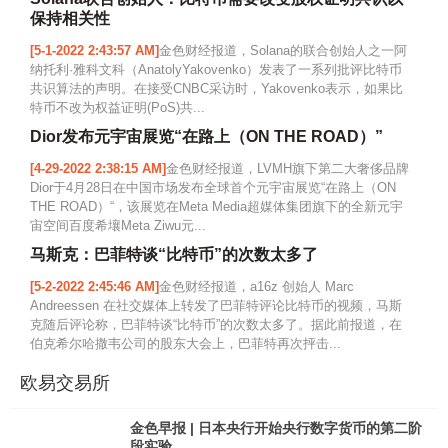
保持相关性
[5-1-2022 2:43:57 AM]
金色财经报道，Solana的联合创始人之一阿
纳托利·雅科文科（AnatolyYakovenko）发表了一系列批评比特币
共识算法的声明。在接受CNBC采访时，Yakovenko表示，如果比
特币不改为权益证明(PoS)共...
Dior发布元宇宙展览“在路上（ON THE ROAD）”
[4-29-2022 2:38:15 AM]
金色财经报道，LVMH旗下第二大奢侈品牌
Dior于4月28日在中国市场发布全球首个元宇宙展览“在路上（ON
THE ROAD）“，该展览在Meta Media超媒体集团旗下的全新元宇
宙空间百度希壤Meta Ziwu元...
马斯克：巴菲特谈“比特币”的次数太多了
[5-2-2022 2:45:46 AM]
金色财经报道，a16z 创始人 Marc
Andreessen 在社交媒体上转发了巴菲特评论比特币的视频，马斯
克随后评论称，巴菲特谈“比特币”的次数太多了。据此前报道，在
伯克希尔哈撒韦公司的股东大会上，巴菲特再次抨击...
欧易交易所
金色早报 | 日本央行开始央行数字货币的第二阶
段实验