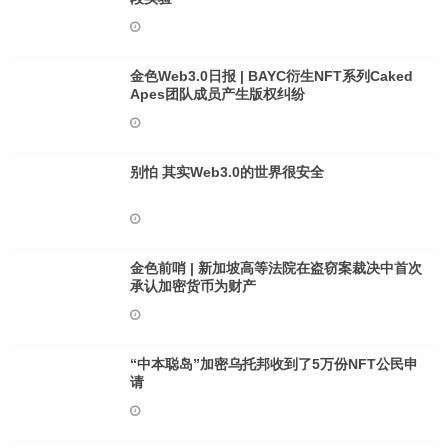
金色Web3.0日报 | BAYC衍生NFT系列Caked
Apes团队成员产生版权纠纷
别怕 其实Web3.0的世界很安全
金色前哨 | 新加坡高等法院在盗窃案裁决中首次
承认加密货币为财产
“中本聪岛”加密乌托邦收到了5万份NFT公民申
请