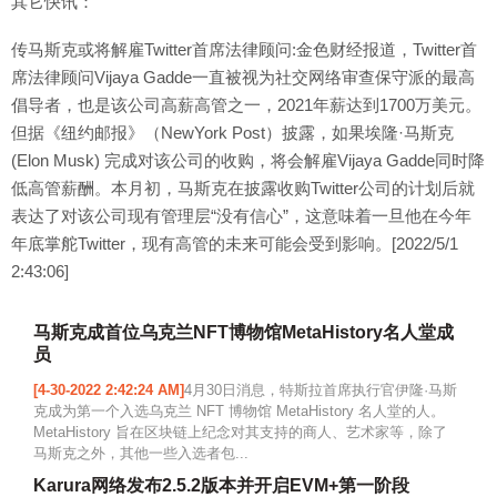
其它快讯：
传马斯克或将解雇Twitter首席法律顾问:金色财经报道，Twitter首
席法律顾问Vijaya Gadde一直被视为社交网络审查保守派的最高
倡导者，也是该公司高薪高管之一，2021年薪达到1700万美元。
但据《纽约邮报》（NewYork Post）披露，如果埃隆·马斯克
(Elon Musk) 完成对该公司的收购，将会解雇Vijaya Gadde同时降
低高管薪酬。本月初，马斯克在披露收购Twitter公司的计划后就
表达了对该公司现有管理层“没有信心”，这意味着一旦他在今年
年底掌舵Twitter，现有高管的未来可能会受到影响。[2022/5/1
2:43:06]
马斯克成首位乌克兰NFT博物馆MetaHistory名人堂成
员
[4-30-2022 2:42:24 AM]
4月30日消息，特斯拉首席执行官伊隆·马斯
克成为第一个入选乌克兰 NFT 博物馆 MetaHistory 名人堂的人。
MetaHistory 旨在区块链上纪念对其支持的商人、艺术家等，除了
马斯克之外，其他一些入选者包...
Karura网络发布2.5.2版本并开启EVM+第一阶段