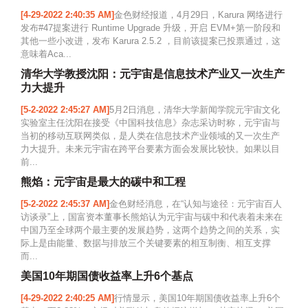
[4-29-2022 2:40:35 AM]
金色财经报道，4月29日，Karura 网络进行
发布#47提案进行 Runtime Upgrade 升级，开启 EVM+第一阶段和
其他一些小改进，发布 Karura 2.5.2 ，目前该提案已投票通过，这
意味着Aca...
清华大学教授沈阳：元宇宙是信息技术产业又一次生产
力大提升
[5-2-2022 2:45:27 AM]
5月2日消息，清华大学新闻学院元宇宙文化
实验室主任沈阳在接受《中国科技信息》杂志采访时称，元宇宙与
当初的移动互联网类似，是人类在信息技术产业领域的又一次生产
力大提升。未来元宇宙在跨平台要素方面会发展比较快。如果以目
前...
熊焰：元宇宙是最大的碳中和工程
[5-2-2022 2:45:37 AM]
金色财经消息，在“认知与途径：元宇宙百人
访谈录”上，国富资本董事长熊焰认为元宇宙与碳中和代表着未来在
中国乃至全球两个最主要的发展趋势，这两个趋势之间的关系，实
际上是由能量、数据与排放三个关键要素的相互制衡、相互支撑
而...
美国10年期国债收益率上升6个基点
[4-29-2022 2:40:25 AM]
行情显示，美国10年期国债收益率上升6个