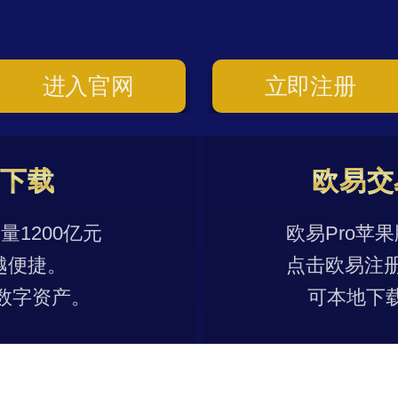
进入官网
立即注册
p下载
欧易交
1200亿元
欧易Pro苹
越便捷。
点击欧易注
数字资产。
可本地下