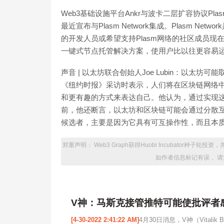
Web3基础设施平台Ankr与波卡二层扩容协议Plasm
最近宣布与Plasm Network集成。Plasm 
的开发人员或希望支持Plasm网络的社区成员现在
一键式节点托管解决方案，使用户比以往更容易运行Plasm测试
声音 | 以太坊联合创始人Joe Lubin：以太坊可能
《纽约时报》采访时表示，人们将在区块链网络
和更有趣的方式来表达自己。他认为，通过实现这
前，他还断言，以太坊和区块链可能会通过分散互联
候选者，主要是因为它具有可互操作性，而且本质上是非
郑重声明： Web3 Graph获得Huobi Incubator
如作者信息标记有误， 请
V神：马斯克接管推特可能使批评者
[4-30-2022 2:41:22 AM]
4月30日消息，V神（Vitali