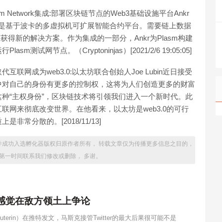
 Network集成:部署区块链节点的Web3基础设施平台Ankr
Network是基于波卡的多虚拟机可扩展智能合约平台。需要链上数据
获得新的解决方案。作为集成的一部分，Ankr为Plasm构建
网节点。（Cryptoninjas）[2021/2/6 19:05:05]
取代互联网成为web3.0:以太坊联合创始人Joe Lubin近日接受
中对自己的身份有更多的控制权，这将为人们创造更多的财富
种“主权身份”，区块链技术将引领我们进入一个新时代。此
网来彻底改变世界。在他看来，以太坊是web3.0的可行
常分散的。[2018/11/13]
种子轮投资，并成功入选孵化器版权归原作者所有， 转载文章仅为传播更多信息之目的，
第一时间联系我们修改或删除， 多谢。
感觉在敌方领土上争论
k Buterin）在推特发文，马斯克接管Twitter的最大后果很可能不是