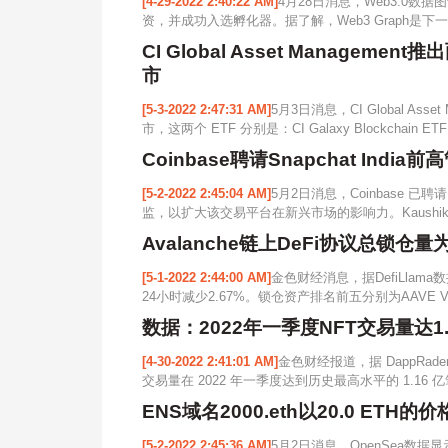
[4-29-2022 2:40:22 AM]
4月28日消息，Web3.0数据图谱
资，并成功入选孵化器。据了解，Web3 Graph是下一
CI Global Asset Manage
市
[5-3-2022 2:47:31 AM]
5月3日消息，CI Global As
市，这两个 ETF 分别是：CI Galaxy Blockchain ETF (
Coinbase聘请Snapchat Ind
[5-2-2022 2:45:04 AM]
5月2日消息，Coinbase 已聘请 S
监，以扩大该交易平台在新兴市场的影响力。Kaushik 将于
Avalanche链上DeFi协议总锁仓量
[5-1-2022 2:44:00 AM]
金色财经消息，据DefiLlama
24小时减少2.67%。锁仓资产排名前五分别为AAVE V3（
数据：2022年一季度NFT交易量达1
[4-30-2022 2:41:01 AM]
金色财经报道，据 DappRad
交易量在 2022 年一季度达到历史最高水平的 1.16 亿笔
ENS域名2000.eth以20.0 ETH的
[5-2-2022 2:45:36 AM]
5月2日消息，OpenSea数据显