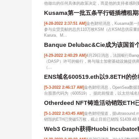
他做出的任何具体的政策决定，而是他的支持者感到更
Kusama第一批五条平行链插槽租期
[4-28-2022 2:37:51 AM]
金色财经消息，Kusama第
参与众贷贡献的总共110万枚KSM（占KSM总供应量
Karura、M...
Banque Delubac&Cie成
[4-29-2022 2:40:29 AM]
4月29日消息，法国银行Banq
（DASP）许可的银行，将与瑞士加密基础设施提供商T
（...
ENS域名600519.eth以9.8ETH的
[5-3-2022 2:46:17 AM]
金色财经消息，OpenSea数据显
台股票代码为（600519）。据此前报道，以太坊域名服
Otherdeed NFT铸造活动销毁ET
[5-1-2022 2:43:45 AM]
金色财经报道，据ultrasound.
销毁的ETH已突破5万枚，截止目前已销毁 51439.48 E
Web3 Graph获得Huobi Incu