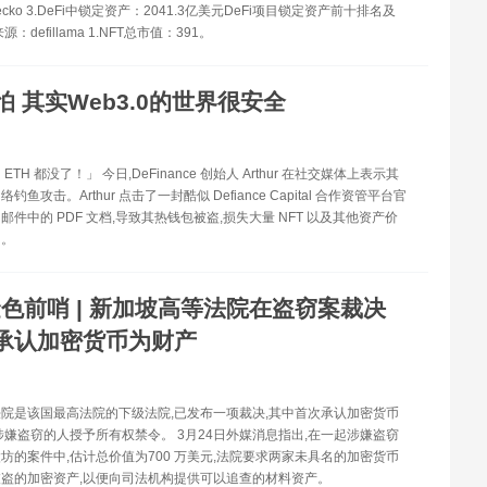
gecko 3.DeFi中锁定资产：2041.3亿美元DeFi项目锁定资产前十排名及
：defillama 1.NFT总市值：391。
怕 其实Web3.0的世界很安全
TH 都没了！」 今日,DeFinance 创始人 Arthur 在社交媒体上表示其
鱼攻击。Arthur 点击了一封酷似 Defiance Capital 合作资管平台官
邮件中的 PDF 文档,导致其热钱包被盗,损失大量 NFT 以及其他资产价
H。
色前哨 | 新加坡高等法院在盗窃案裁决
承认加密货币为财产
院是该国最高法院的下级法院,已发布一项裁决,其中首次承认加密货币
涉嫌盗窃的人授予所有权禁令。 3月24日外媒消息指出,在一起涉嫌盗窃
坊的案件中,估计总价值为700 万美元,法院要求两家未具名的加密货币
盗的加密资产,以便向司法机构提供可以追查的材料资产。