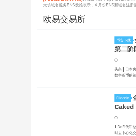
太坊域名服务ENS发推表示，4 月份ENS新域名注册量接
欧易交易所
币安下载
第二阶
头条 ▌日本
数字货币的
Filecoin
Cake
1.DeFi代币
时去中心化交