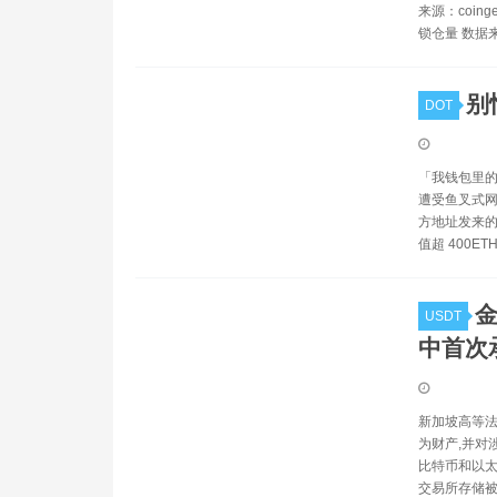
来源：coin
锁仓量 数据来源
别
DOT
「我钱包里的 E
遭受鱼叉式网络钓
方地址发来的
值超 400ET
金
USDT
中首次
新加坡高等法
为财产,并对
比特币和以太
交易所存储被