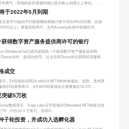
有勇气，而他的批评者感到他们是在敌人的领土上争论。 ...
将于2022年5月到期
一批五条平行链的平行链插槽租期预计将于2022年5月到期，此前
的10%以上）将返回给用户。去年Kusama头批中拍项目为
为该国首个获得数字资产服务提供商许可的银行
ue Delubac&Cie已成为该国第一个获得数字资产服务提供商
aurus合作，提供比特币、以太坊和Tezos的交易和托管服务。
价格成交
示，ENS域名600519.eth以9.8ETH的价格成交。据悉，贵州茅
务ENS发推表示，4月份ENS新域名注册量接近16.3万...
H已突破5万枚
money数据显示，Yuga Labs元宇宙项目Otherdeed NFT铸造活动
TH，约合14.3 万美元，目前G...
bator种子轮投资，并成功入选孵化器