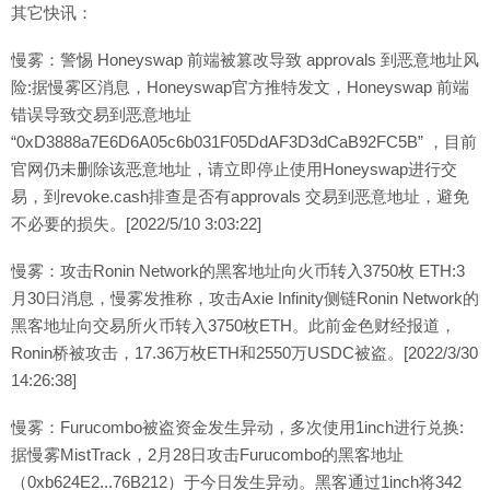
其它快讯：
慢雾：警惕 Honeyswap 前端被篡改导致 approvals 到恶意地址风
险:据慢雾区消息，Honeyswap官方推特发文，Honeyswap 前端
错误导致交易到恶意地址
“0xD3888a7E6D6A05c6b031F05DdAF3D3dCaB92FC5B” ，目前
官网仍未删除该恶意地址，请立即停止使用Honeyswap进行交
易，到revoke.cash排查是否有approvals 交易到恶意地址，避免
不必要的损失。[2022/5/10 3:03:22]
慢雾：攻击Ronin Network的黑客地址向火币转入3750枚 ETH:3
月30日消息，慢雾发推称，攻击Axie Infinity侧链Ronin Network的
黑客地址向交易所火币转入3750枚ETH。此前金色财经报道，
Ronin桥被攻击，17.36万枚ETH和2550万USDC被盗。[2022/3/30
14:26:38]
慢雾：Furucombo被盗资金发生异动，多次使用1inch进行兑换:
据慢雾MistTrack，2月28日攻击Furucombo的黑客地址
（0xb624E2...76B212）于今日发生异动。黑客通过1inch将342