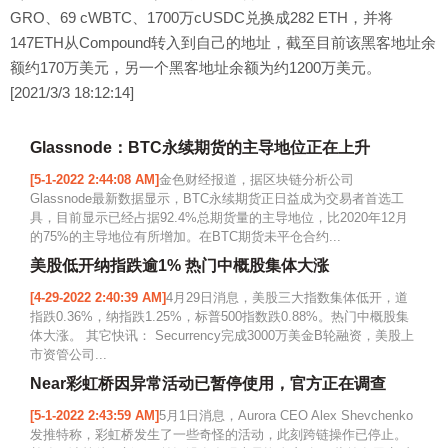
GRO、69 cWBTC、1700万cUSDC兑换成282 ETH，并将
147ETH从Compound转入到自己的地址，截至目前该黑客地址余
额约170万美元，另一个黑客地址余额为约1200万美元。
[2021/3/3 18:12:14]
Glassnode：BTC永续期货的主导地位正在上升
[5-1-2022 2:44:08 AM]
金色财经报道，据区块链分析公司
Glassnode最新数据显示，BTC永续期货正日益成为交易者首选工
具，目前显示已经占据92.4%总期货量的主导地位，比2020年12月
的75%的主导地位有所增加。在BTC期货未平仓合约...
美股低开纳指跌逾1% 热门中概股集体大涨
[4-29-2022 2:40:39 AM]
4月29日消息，美股三大指数集体低开，道
指跌0.36%，纳指跌1.25%，标普500指数跌0.88%。热门中概股集
体大涨。 其它快讯： Securrency完成3000万美金B轮融资，美股上
市资管公司...
Near彩虹桥因异常活动已暂停使用，官方正在调查
[5-1-2022 2:43:59 AM]
5月1日消息，Aurora CEO Alex Shevchenko
发推特称，彩虹桥发生了一些奇怪的活动，此刻跨链操作已停止。