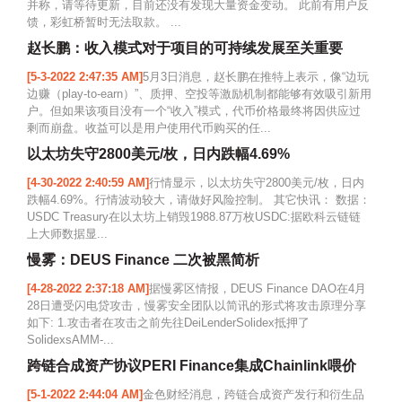
并称，请等待更新，目前还没有发现大量资金变动。 此前有用户反
馈，彩虹桥暂时无法取款。 ...
赵长鹏：收入模式对于项目的可持续发展至关重要
[5-3-2022 2:47:35 AM]
5月3日消息，赵长鹏在推特上表示，像“边玩
边赚（play-to-earn）”、质押、空投等激励机制都能够有效吸引新用
户。但如果该项目没有一个“收入”模式，代币价格最终将因供应过
剩而崩盘。收益可以是用户使用代币购买的任...
以太坊失守2800美元/枚，日内跌幅4.69%
[4-30-2022 2:40:59 AM]
行情显示，以太坊失守2800美元/枚，日内
跌幅4.69%。行情波动较大，请做好风险控制。 其它快讯： 数据：
USDC Treasury在以太坊上销毁1988.87万枚USDC:据欧科云链链
上大师数据显...
慢雾：DEUS Finance 二次被黑简析
[4-28-2022 2:37:18 AM]
据慢雾区情报，DEUS Finance DAO在4月
28日遭受闪电贷攻击，慢雾安全团队以简讯的形式将攻击原理分享
如下: 1.攻击者在攻击之前先往DeiLenderSolidex抵押了
SolidexsAMM-...
跨链合成资产协议PERI Finance集成Chainlink喂价
[5-1-2022 2:44:04 AM]
金色财经消息，跨链合成资产发行和衍生品