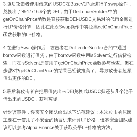
3.随后攻击者使用借来的USDC在BaseV1Pair进行了swap操作，
兑换出了9547716.9个的DEI，由于DeiLenderSolidex中的
getOnChainPrice函数是直接获取DEI-USDC交易对的代币余额进
行LP价格计算。因此在此次Swap操作中将拉高getOnChainPrice
函数获取的LP价格。
4.在进行Swap操作后，攻击者在DeiLenderSolidex合约中通过
borrow函数进行借贷，由于borrow函数中用isSolvent进行借贷检
查，而在isSolvent是使用了getOnChainPrice函数参与检查。但在
步骤3中getOnChainPrice的结果已经被拉高了。导致攻击者超额
借出更多的DEI。
5.最后着攻击者在把用借贷出来DEI兑换成USDC归还从几个池子
借出来的USDC，获利离场。
针对该事件，慢雾安全团队给出以下防范建议：本次攻击的原因
主要在于使用了不安全的预言机来计算LP价格，慢雾安全团队建
议可以参考Alpha Finance关于获取公平LP价格的方法。