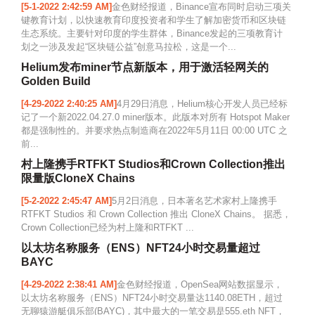
[5-1-2022 2:42:59 AM]
金色财经报道，Binance宣布同时启动三项关
键教育计划，以快速教育印度投资者和学生了解加密货币和区块链
生态系统。主要针对印度的学生群体，Binance发起的三项教育计
划之一涉及发起“区块链公益”创意马拉松，这是一个...
Helium发布miner节点新版本，用于激活轻网关的
Golden Build
[4-29-2022 2:40:25 AM]
4月29日消息，Helium核心开发人员已经标
记了一个新2022.04.27.0 miner版本。此版本对所有 Hotspot Maker
都是强制性的。并要求热点制造商在2022年5月11日 00:00 UTC 之
前...
村上隆携手RTFKT Studios和Crown Collection推出
限量版CloneX Chains
[5-2-2022 2:45:47 AM]
5月2日消息，日本著名艺术家村上隆携手
RTFKT Studios 和 Crown Collection 推出 CloneX Chains。 据悉，
Crown Collection已经为村上隆和RTFKT ...
以太坊名称服务（ENS）NFT24小时交易量超过
BAYC
[4-29-2022 2:38:41 AM]
金色财经报道，OpenSea网站数据显示，
以太坊名称服务（ENS）NFT24小时交易量达1140.08ETH，超过
无聊猿游艇俱乐部(BAYC)，其中最大的一笔交易是555.eth NFT，