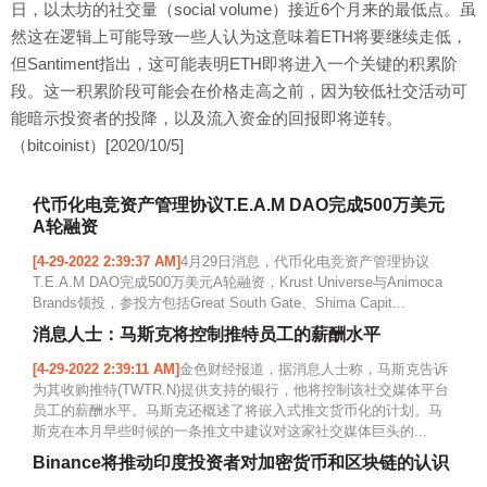
日，以太坊的社交量（social volume）接近6个月来的最低点。虽
然这在逻辑上可能导致一些人认为这意味着ETH将要继续走低，
但Santiment指出，这可能表明ETH即将进入一个关键的积累阶
段。这一积累阶段可能会在价格走高之前，因为较低社交活动可
能暗示投资者的投降，以及流入资金的回报即将逆转。
（bitcoinist）[2020/10/5]
代币化电竞资产管理协议T.E.A.M DAO完成500万美元
A轮融资
[4-29-2022 2:39:37 AM]
4月29日消息，代币化电竞资产管理协议
T.E.A.M DAO完成500万美元A轮融资，Krust Universe与Animoca
Brands领投，参投方包括Great South Gate、Shima Capit...
消息人士：马斯克将控制推特员工的薪酬水平
[4-29-2022 2:39:11 AM]
金色财经报道，据消息人士称，马斯克告诉
为其收购推特(TWTR.N)提供支持的银行，他将控制该社交媒体平台
员工的薪酬水平。马斯克还概述了将嵌入式推文货币化的计划。马
斯克在本月早些时候的一条推文中建议对这家社交媒体巨头的...
Binance将推动印度投资者对加密货币和区块链的认识