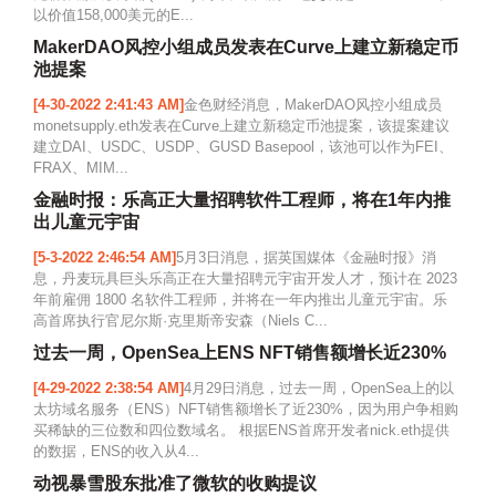
以价值158,000美元的E...
MakerDAO风控小组成员发表在Curve上建立新稳定币
池提案
[4-30-2022 2:41:43 AM]
金色财经消息，MakerDAO风控小组成员
monetsupply.eth发表在Curve上建立新稳定币池提案，该提案建议
建立DAI、USDC、USDP、GUSD Basepool，该池可以作为FEI、
FRAX、MIM...
金融时报：乐高正大量招聘软件工程师，将在1年内推
出儿童元宇宙
[5-3-2022 2:46:54 AM]
5月3日消息，据英国媒体《金融时报》消
息，丹麦玩具巨头乐高正在大量招聘元宇宙开发人才，预计在 2023
年前雇佣 1800 名软件工程师，并将在一年内推出儿童元宇宙。乐
高首席执行官尼尔斯·克里斯帝安森（Niels C...
过去一周，OpenSea上ENS NFT销售额增长近230%
[4-29-2022 2:38:54 AM]
4月29日消息，过去一周，OpenSea上的以
太坊域名服务（ENS）NFT销售额增长了近230%，因为用户争相购
买稀缺的三位数和四位数域名。 根据ENS首席开发者nick.eth提供
的数据，ENS的收入从4...
动视暴雪股东批准了微软的收购提议