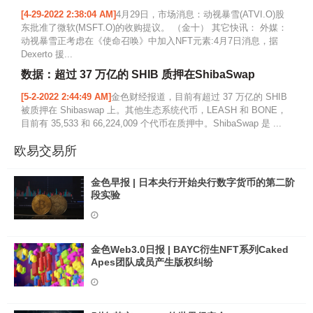
[4-29-2022 2:38:04 AM]
4月29日，市场消息：动视暴雪(ATVI.O)股
东批准了微软(MSFT.O)的收购提议。 （金十） 其它快讯： 外媒：
动视暴雪正考虑在《使命召唤》中加入NFT元素:4月7日消息，据
Dexerto 援...
数据：超过 37 万亿的 SHIB 质押在ShibaSwap
[5-2-2022 2:44:49 AM]
金色财经报道，目前有超过 37 万亿的 SHIB
被质押在 Shibaswap 上。其他生态系统代币，LEASH 和 BONE，
目前有 35,533 和 66,224,009 个代币在质押中。ShibaSwap 是 ...
欧易交易所
金色早报 | 日本央行开始央行数字货币的第二阶
段实验
金色Web3.0日报 | BAYC衍生NFT系列Caked
Apes团队成员产生版权纠纷