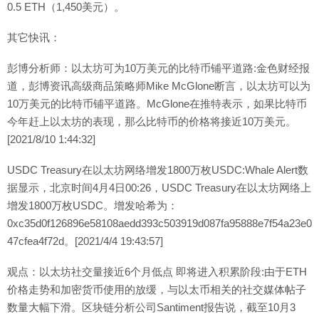
0.5 ETH（1,450美元）。
其它快讯：
彭博分析师：以太坊可为10万美元的比特币铺平道路:金色财经报
道，彭博资讯高级商品策略师Mike McGlone断言，以太坊可以为
10万美元的比特币铺平道路。McGlone在推特表示，如果比特币
今年赶上以太坊的表现，那么比特币的价格将接近10万美元。
[2021/8/10 1:44:32]
USDC Treasury在以太坊网络增发1800万枚USDC:Whale Alert数
据显示，北京时间4月4日00:26，USDC Treasury在以太坊网络上
增发1800万枚USDC。增发哈希为：
0xc35d0f126896e58108aedd393c503919d087fa95888e7f54a23e0
47cfea4f72d。[2021/4/4 19:43:57]
观点：以太坊社交量接近6个月低点 即将进入积累阶段:由于ETH
价格走势和加密货币使用的放缓，与以太币相关的社交媒体帖子
数量大幅下滑。区块链分析公司Santiment报告说，截至10月3