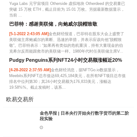
Yuga Labs 元宇宙项目 Otherside 虚拟地块 Otherdeed 的交易量已
突破 15 万枚 ETH，截止目前为 15.01 万枚。另据最新数据显示，
当前 ...
巴菲特：感谢美联储，向鲍威尔脱帽致敬
[5-1-2022 2:43:05 AM]
金色财经报道，巴菲特在股东大会上盛赞了
美联储主席鲍威尔的果断、迅速的举措，并表示应该向他“脱帽致
敬”。巴菲特表示：“如果再有类似的危机重演，持有大量现金的伯
克希尔反而能跟救市的美联储一样。1980年代时任美联储主席V...
Pudgy Penguins系列NFT24小时交易额涨幅近20%
[4-28-2022 2:37:55 AM]
金色财经消息，据NFTGo.io数据显示，
Meebits系列NFT总市值达69,425,184美元，在所有NFT项目总市值
排名中位列第30；其24小时交易额为176,833美元，涨幅达
19.58%%。截止发稿时，该系...
欧易交易所
金色早报 | 日本央行开始央行数字货币的第二阶
段实验