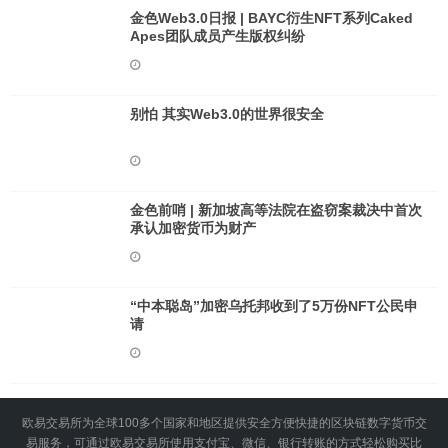
金色Web3.0日报 | BAYC衍生NFT系列Caked
Apes团队成员产生版权纠纷
别怕 其实Web3.0的世界很安全
金色前哨 | 新加坡高等法院在盗窃案裁决中首次
承认加密货币为财产
“中本聪岛”加密乌托邦收到了5万份NFT公民申
请
欧易交易所为全球100多个国家和地区提供安全方便快捷的区块链数字货币交
易服务，可通过欧易交易所使用支付宝、微信、银行转账的方式轻松购买比