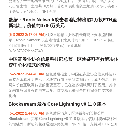
会通过关于土地出售细节的IIP-20提案，主要将采用荷兰式拍卖方
式出售土地，土地共10万块，首次可供出售的土地有2万块，共有5
个等级，7个地区。 NFT会在...
数据：Ronin Network攻击者地址转出超2万枚ETH至
新地址，价值约6700万美元
[5-3-2022 2:47:06 AM]
5月3日消息，据欧科云链链上天眼监测显
示，Ronin Network 攻击者地址于北京时间 5月 3日 16:23:28转出
23,528.8枚 ETH （约6700万美元）至新地址
0x3e37627deaa7540...
中国证券业协会信息科技部总监：区块链可有效解决传
统中心化模式的弊端
[5-2-2022 2:44:46 AM]
金色财经报道，中国证券业协会信息科技部
总监石永鑫发文表示，区块链价值正得到普遍认可，成为信息互联
网向价值互联网转变的重要基石，已在诸多领域得到了应用。其中
金融业务因具有参与方众多、对交易记录安全性和完备性要求高、
机构...
Blockstream 发布 Core Lightning v0.11.0 版本
[5-1-2022 2:44:06 AM]
金色财经消息，区块链基础设施公司
Blockstream 发布 Core Lightning v0.11.0 版本，该版本除修复和性
能增强外，新功能包括通道多路复用、gRPC 接口支持对 CLN 公开