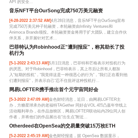
API 的安全...
音乐NFT平台OurSong完成750万美元融资
[4-28-2022 2:37:52 AM]
4月28日消息，音乐NFT平台OurSong宣布
完成750万美元种子轮融资，本轮融资由Infinity Ventures和
Animoca Brands领投。本轮融资资金将用于扩大团队，建立合作伙
伴关系，并开展针对艺术...
巴菲特认为Robinhood正“遭到报应”，称其助长了投
机行为
[5-1-2022 2:43:13 AM]
5月1日消息，巴菲特和芒格表示对投机行为
的厌恶。对于Robinhood，巴菲特表示，其上市后让所有人都加
入“短期的投机“，“我觉得这是一种很恶心的行为”，“我们正在看到他
们遭到报应”，并表示自己“忍不住批评这种投机行...
网易LOFTER携手推出首个元宇宙同好会
[5-3-2022 2:47:09 AM]
金色财经消息，近日，由网易LOFTER主
办，方糖星球承办的老福特TAGether 同好会VOL.4凹凸嘉年华线上
活动顺利举办，在作品放映区，网易LOFTER联动站内29位同人创
作者，并将他们的作品展出在“出生点”附近...
Otherdeed在OpenSea的交易量突破15万枚ETH
[5-2-2022 2:45:19 AM]
金色财经报道，据 OpenSea 数据显示，