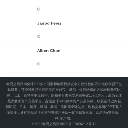
Jarrod Perez
Albert Chon
欧易交易所为全球100多个国家和地区提供安全方便快捷的区块链数字货币交
易服务，可通过欧易交易所使用支付宝、微信、银行转账的方式轻松购买比
特、以太、莱特等主流数字。欧易平台累积交易额突破1万亿美元，成为全球
最大数字资产交易平台，占据全球50%数字资产交易份额。欧易全球业务包
括印尼、日本、印度、韩国、泰国、美国等全球站点。欧易交易所APP下载方
便快捷，通过本站通往官方的链接注册后一键下载安卓版、欧易Pro苹果版、
PC客户端。
©2022
欧易交易所
闽ICP备17026212号-12