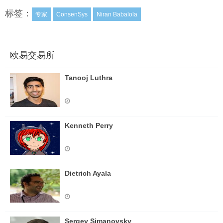
标签：
专家
ConsenSys
Niran Babalola
欧易交易所
Tanooj Luthra
Kenneth Perry
Dietrich Ayala
Sergey Simanovsky