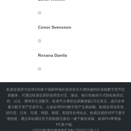
Conor Svensson
Roxana Danila
欧易交易所为全球100多个国家和地区提供安全方便快捷的区块链数字货币交
易服务，可通过欧易交易所使用支付宝、微信、银行转账的方式轻松购买比
特、以太、莱特等主流数字。欧易平台累积交易额突破1万亿美元，成为全球
最大数字资产交易平台，占据全球50%数字资产交易份额。欧易全球业务包
括印尼、日本、印度、韩国、泰国、美国等全球站点。欧易交易所APP下载方
便快捷，通过本站通往官方的链接注册后一键下载安卓版、欧易Pro苹果版、
PC客户端。
©2022
欧易交易所
闽ICP备17026212号-12