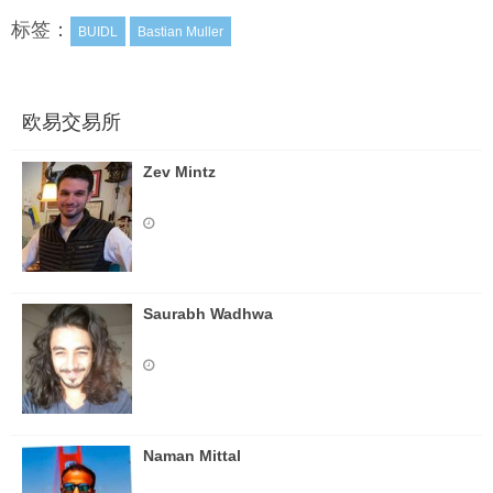
标签：
BUIDL
Bastian Muller
欧易交易所
Zev Mintz
Saurabh Wadhwa
Naman Mittal