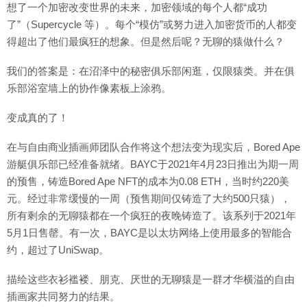
想了一个加密改变世界的未来，加密领域的每个人都“成功
了”（Supercycle 等）。每个“模仿”或努力进入加密货币的人都变
得超出了他们最疯狂的想象。但是然后呢？无聊的猿做什么？
我们的答案是：在沼泽中的秘密俱乐部闲逛，仅限猿类。并在俱
乐部浴室墙上的协作像素板上涂鸦。
变成真的了！
在与自由商业插画师团队合作将这个想法变为现实后，Bored Ape
游艇俱乐部已经准备就绪。BAYC于2021年4月23日推出为期一周
的预售，铸造Bored Ape NFT的成本为0.08 ETH，当时约220美
元。经过非常缓慢的一周（预售期间仅铸造了大约500只猿），
所有剩余的无聊猿都在一个疯狂的夜晚铸造了。该系列于2021年
5月1日售罄。有一次，BAYC是以太坊网络上使用最多的智能合
约，超过了UniSwap。
描绘这些衣衫褴褛、朋克、厌世的无聊猿是一群才华横溢的自由
插画家共同努力的结果。