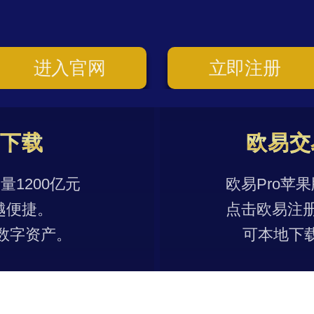
进入官网
立即注册
p下载
欧易交
1200亿元
欧易Pro苹
越便捷。
点击欧易注
数字资产。
可本地下