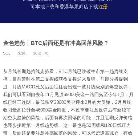
可本地下载和香港苹果商店下载
注册
金色趋势丨BTC后面还是有冲高回落风险？
SOL
来源：
(阅读：0)
从月线长期趋势线走势看，BTC月线已跌破牛市第一趋势线支
撑，目前暂时在第二支撑线获得支撑迎来反弹，前期分析提到
过，月线MACD死叉后面往往会出现一波月线级别的爆空反弹，
我们可以看到自去年11月见顶69000美金一路回落至今年1月，月
线已经三连阴，最低跌至33000美金迎来2月的大反弹，2月月线
收阳最高拉升至46000美金附近，不过需要注意反弹后有延续前
期空头趋势的风险，后面有再次回落的可能，并且近期反弹价格
也逐步接近第一月线趋势线，这一带也是50周线和120日线压力
带，后面还是要注意冲高回落的风险，可以考虑逢高减仓，有效