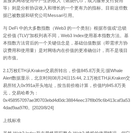
直接从网络使用中产生的收入（燃烧代币，或为服务支付费用
等）则是分析协议收入和增长的一个更有力的指标。目前这些数
据已被数据和研究公司Messari引用。
与 DeFi 中的大多数指数（Web3 的一个类别）根据市值或“总锁
定价值 (TLV)”加权列表不同，Web3 Index使用基本指数方法。基
本指数方法背后的一个关键信念是，基础估值数据（即需求方协
议费用和使用量）是对网络内在价值的更准确估计，而不是项目
的市值。
2.1万枚ETH从Kraken交易所转出，价值845.8万美元:据Whale
Alert数据显示，北京时间08月24日15:44, 2.1万枚ETH从Kraken交
易所转入0x991a开头地址，按当前价格计算，价值约845.8万美
元，交易哈希为：
0x458957097ae3f0703ebd4d0dc38844eec37f8b09c6b413caf3a53
4dad9aa97f0。[2020/8/24]
上线标准