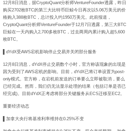
12月8日消息，据CryptoQuant分析师VentureFounder透露，昨日
购买2702枚BTC的第三大比特币巨鲸今日再次以5.06万美元的价
格购入388枚BTC，总计投入约1950万美元。此前报道，
CryptoQuant分析师VentureFounder于12月7日透露，第三大BTC
巨鲸在一天内购入2,700多枚BTC，过去两周内累计购入超5,600
枚BTC。
▌dYdX受AWS宕机影响停止交易并关闭部分服务
12月8日消息，dYdX停止交易数个小时，官方称该现象的出现是
因为受到了AWS宕机的影响。目前，dYdX已将订单设置为post-
only模式。官方称，在宕机前发送的订单要么立即被取消，要么
已经完成。然而，我们仍无法显示处理的结果（包括订单是否已
经完成)。目前dYdX正考虑将部分关键服务从ECS迁移至EC2。
重要经济动态
▌加拿大央行将基准利率维持在0.25%不变