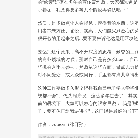
的“像素”好歹在多年的宣传轰炸后，大家都知道是个
小巷呢，我觉得要多等几个阶段再确认吧 ：）
然后，是多做点让人看得见，摸得着的东西，这不
用者带来方便、愉悦、实惠，人们能买到放心的菜
很开心的用起来之后...要不要告诉他这是用区块
要达到这个效果，离不开深度的思考，勤奋的工
的专业领域的时候，那时自己是有多么Lost，
些机会入手去参与，然后从这些方面，做点儿力
对不同受众，或大众或同行，手里都有点儿拿得
这种工作要做多久呢？记得我自己电子学大学毕业
视都不会” 。做为程序员，这么多年过去了，其
前的语境下，大家可以放心的跟家里说：“我是做
子，要不你再给我讲讲？”，这已经是最好的当下
作者：vcbear（张开翔）