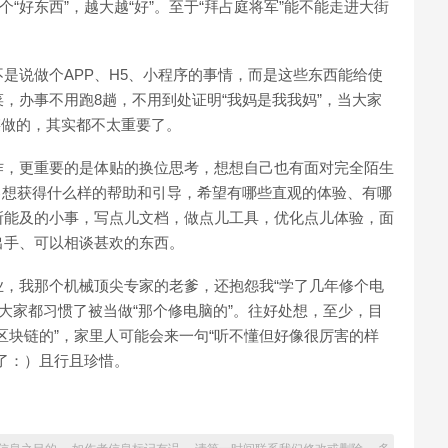
“好东西”，越大越“好”。至于“拜占庭将军”能不能走进大街
是说做个APP、H5、小程序的事情，而是这些东西能给使
，办事不用跑8趟，不用到处证明“我妈是我我妈”，当大家
链做的，其实都不太重要了。
作，更重要的是体贴的换位思考，想想自己也有面对完全陌生
自己想获得什么样的帮助和引导，希望有哪些直观的体验、有哪
所能及的小事，写点儿文档，做点儿工具，优化点儿体验，面
出手、可以相谈甚欢的东西。
，我那个机械顶尖专家的老爹，还抱怨我“学了几年修个电
实大家都习惯了被当做“那个修电脑的”。往好处想，至少，目
区块链的”，家里人可能会来一句“听不懂但好像很厉害的样
了：）且行且珍惜。