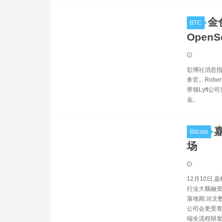
金
BTC
Open
彭博社消息指出
务官。Robe
带领Lyft公
金。
Bitcoin
场
12月10日,
行业大额融资
落地期,论文
公司会更受青
端全流程研