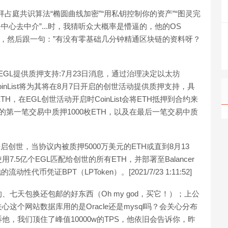
占庭共识算法“椭圆曲线加密”“用私钥控制你的资产”“图灵完
“去中心去中介”...时，我猜听众大概率是懵逼的，他的OS
”，然后跟一句：”有没有零基础几分钟精通区块链的资料呀？
的协议EGL提供质押支持:7月23日消息，通过治理决定以太坊
宣布，CoinList将为其将在8月7日开启的创世活动提供质押支持，具
ETH，在EGL创世活动开启时CoinList会将ETH抵押到合约来
开启的第一笔交易中质押1000枚ETH，以及在最后一笔交易中质
7日开启创世，当协议内被质押5000万美元的ETH或直到8月13
.5亿个EGL匹配给创世的所有ETH，并部署至Balancer
代币凭证BPT（LPToken）。[2021/7/23 1:11:52]
七天包换还包邮的好东西（Oh my god，买它！）；上公
个网站数据库用的是Oracle还是mysql吗？会关心分布
，我们顶住了峰值10000w的TPS，他依旧会告诉你，昨