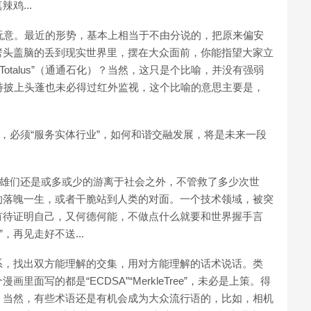
鸡...
玩意。最近的形势，基本上相当于不由分说的，把原来偏安
劈头盖脑的丢到现实世界里，摆在大众面前，你能指望大家立
ficus Totalus”（通通石化）？当然，这只是个比喻，并没有强弱
特披上头蓬也未必得过红外监视，这个比喻的意思主要是，
界，必须“服务实体行业”，如何和谐交融发展，将是未来一段
英雄们还是或多或少的游离于社会之外，不管救了多少次世
的落魄一生，或者干脆站到人类的对面。一个技术领域，被突
有待证明自己，又何德何能，不做点什么就要和世界握手言
，再见走好不送...
系，找出双方能理解的交集，用对方能理解的话术说话。类
面写的都是“ECDSA”“MerkleTree”，未必是上策。得
。当然，有些术语还是有机会成为大众流行语的，比如，相机