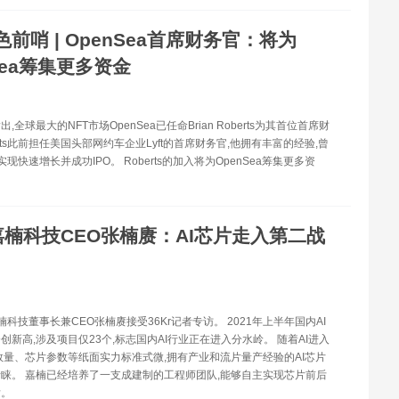
色前哨 | OpenSea首席财务官：将为
Sea筹集更多资金
,全球最大的NFT市场OpenSea已任命Brian Roberts为其首位首席财
rts此前担任美国头部网约车企业Lyft的首席财务官,他拥有丰富的经验,曾
司实现快速增长并成功IPO。 Roberts的加入将为OpenSea筹集更多资
嘉楠科技CEO张楠赓：AI芯片走入第二战
嘉楠科技董事长兼CEO张楠赓接受36Kr记者专访。 2021年上半年国内AI
创新高,涉及项目仅23个,标志国内AI行业正在进入分水岭。 随着AI进入
数量、芯片参数等纸面实力标准式微,拥有产业和流片量产经验的AI芯片
睐。 嘉楠已经培养了一支成建制的工程师团队,能够自主实现芯片前后
发。