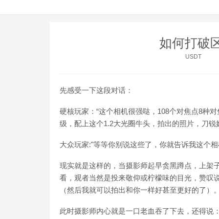
如何打破
USDT
先感受一下这段对话：
硬核玩家：“这个相机很强哒，108个对焦点8
级，配上这个1.2大光圈牛头，拍出的照片，刀锐奶化
大众玩家:"等等你别说这些了，你就告诉我这个相
现实就是这样的，当摄影师起早贪黑蹲点，上架
看，观者当然是投来敬仰或柠檬味的目光，赞叹说
（然后我就可以拍出和你一样好甚至更好的了）。
此时摄影师内心就是一口老血吞了下去，还得说：