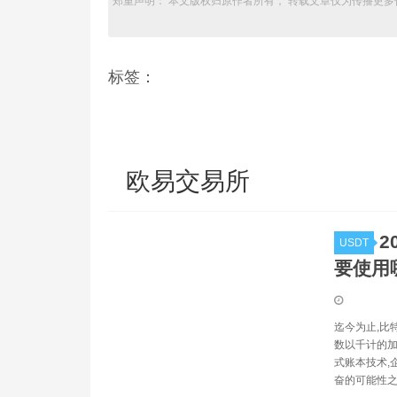
郑重声明： 本文版权归原作者所有， 转载文章仅为传播更多
标签：
欧易交易所
2
USDT
要使用
迄今为止,比
数以千计的加
式账本技术,
奋的可能性