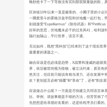
晚秒抢卡了一下导致没有买到那双限量版的鞋，真辣
区块链10年以来一直是极客的、小圈子里的小众
一隅窝里斗的霍格沃兹学院和伏地魔一起打包，
刻就接受“Expelliarmus”（除你武器）和“Peti
好坏的意思，伏地魔未必干的过东风41，哈利波
隔行如隔山，平行世界，语言不通。
无论如何，既然“黑科技”已经来到了这个现实世
最重要的课题之一。
融合应该是也必须是趋势，X战警和漫威的超级
界，依旧被世间视为怪物，被立法约束，甚至有
然关注，但目前只能说有相当潜力、还在发展中
欢？更别提言必称“颠覆”和“革命”了，还有“割韭菜”
应该做点什么呢？一方面是尽快建立共同语言体
比、举例、讲故事都是不错的方法，但苦苦画了个漫画里
先想想是给亲朋好友看的，还是给程序员们看的