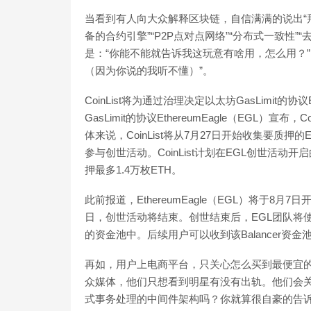
当看到有人向大众解释区块链，自信满满的说出“拜
备的合约引擎”“P2P点对点网络”“分布式一致性”
是：“你能不能就告诉我这玩意有啥用，怎么用？
（因为你说的我听不懂）”。
CoinList将为通过治理决定以太坊GasLimit
GasLimit的协议EthereumEagle（EGL）
体来说，CoinList将从7月27日开始收集要质押的
参与创世活动。CoinList计划在EGL创世活动
押最多1.4万枚ETH。
此前报道，EthereumEagle（EGL）将于8月
日，创世活动将结束。创世结束后，EGL团队将使用7
的资金池中。后续用户可以收到该Balancer资金池的流动性
再如，用户上电商平台，只关心怎么买到最便宜的、
众媒体，他们只想看到明星有没有出轨。他们会关心这
式事务处理的中间件架构吗？你就算很自豪的告诉他