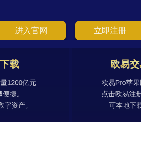
进入官网
立即注册
p下载
欧易交
1200亿元
欧易Pro苹
越便捷。
点击欧易注
数字资产。
可本地下