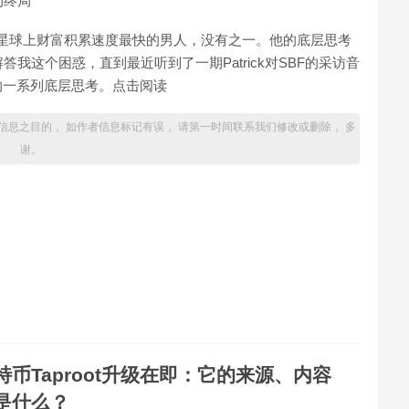
的终局
BF）是这个星球上财富积累速度最快的男人，没有之一。他的底层思考
我这个困惑，直到最近听到了一期Patrick对SBF的采访音
的一系列底层思考。点击阅读
信息之目的， 如作者信息标记有误， 请第一时间联系我们修改或删除， 多
谢。
特币Taproot升级在即：它的来源、内容
是什么？