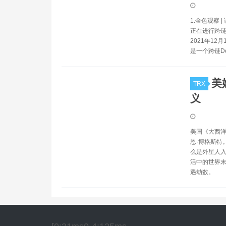
1.金色观察 | 
正在进行跨链D
2021年12
是一个跨链D
美
TRX
义
美国《大西洋
恩·博格斯特
么是外星人入
活中的世界末
遇劫数。