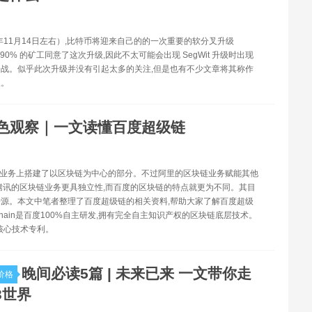
1年11月14日左右）,比特币将迎来自己的的一次重要的软分叉升级
,超过 90% 的矿工同意了这次升级,因此不太可能会出现 SegWit 升级时出现
战。似乎此次升级并没有引起太多的关注,但是也有不少文章将其称作
级。
色观察｜一文读懂百度超级链
在业务上搭建了以区块链为中心的部分。不过阿里的区块链业务赋能其他
腾讯的区块链业务更具独立性,而百度的区块链的特点就更为不同。其目
源。本文中笔者整理了百度超级链的相关资料,帮助大家了解百度超级
rChain是百度100%自主研发,拥有完全自主知识产权的区块链底层技术。
篇核心技术专利。
晚间必读5篇 | 未来已来 一文带你走
价格
3世界