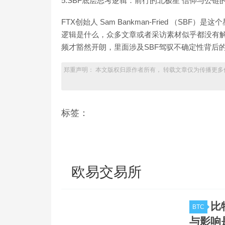
5.SBF底层思考逻辑：前行的北极星 信仰与公链
FTX创始人 Sam Bankman-Fried （S
逻辑是什么，众多文章或者采访素材似乎都没有解答
频才豁然开朗，里面涉及SBF驾驭不确定性背后
郑重声明： 本文版权归原作者所有， 转载文章仅为传播更多
标签：
欧易交易所
比
BTC
与影响