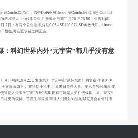
读懂Coinlist新项目：跨链DeFi枢纽Umee 据Coinlist官网消息,Coinlist
eFi枢纽Umee代币公售,注册截止日期11月28 日23:59；公售时间
月1日-7日；有两个公售选择,分别0.06USD和0.07USD每枚代币。Umee
eFi枢纽,可在区块链之间互连。
媒：科幻世界内外“元宇宙”都几乎没有意
》月刊网站10月21日发表题为《“元宇宙”是坏东西》的文章,作者为伊
。全文摘编如下： 在科幻小说中,世界末日是件大事。要么是气候崩溃,要
侵迫使人类乘坐宇宙“方舟”逃离,也有可能是人类住进模拟世界。现实生
日将更为模糊。它发生得很慢,而且人们无法知道地球究竟会在何时遭