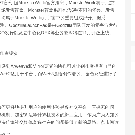
售NFT盲盒:据MonsterWorld官方消息，MonsterWorld将于北京
adNFT市场发售盲盒。Monster盲盒系列包含6种不同的怪兽。发售
属于MonsterWorld元宇宙中的重要组成部分。据悉，
。GodzillaLaunchPad是由Godzilla团队开发的元宇宙发行
押、IGO发行以及去中心化DEX等业务都即将在11月开放上线。
3创作者经济
推谈到Arweave和Mirror两者的协作可以让创作者拥有自己的
Web2适用于平台，而Web3是给创作者的。金色财经进行了
如何更好地提升用户的使用体验是各社交平台一直探索的问
识机制、加密算法等计算机技术的新型应用，作为广为人知的
解决传统社交媒体普遍存在的问题提供了新的思路。点击阅读