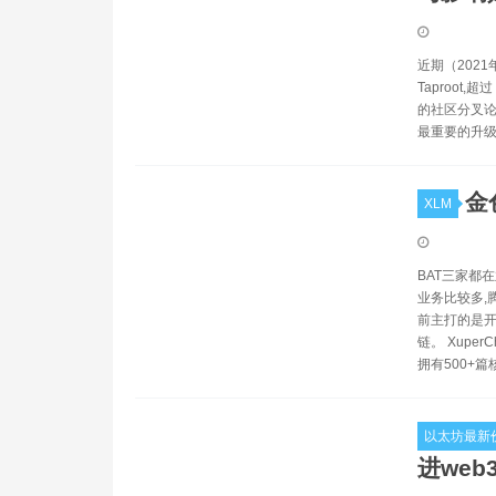
近期（202
Taproot
的社区分叉论
最重要的升
金
XLM
BAT三家都
业务比较多,
前主打的是开
链。 Xupe
拥有500+
以太坊最新
进web