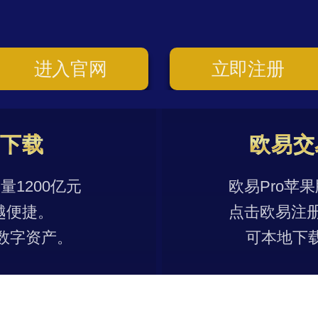
进入官网
立即注册
p下载
欧易交
1200亿元
欧易Pro苹
越便捷。
点击欧易注
数字资产。
可本地下