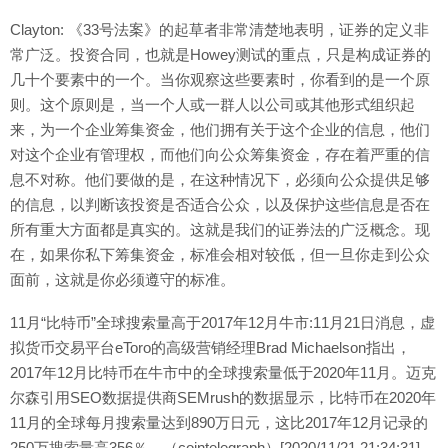
Clayton: 《33号法案》的起草者非常清楚地表明，证券的定义非
常广泛。投资合同，也就是Howey测试的重点，只是构成证券的
几十个要素中的一个。当你观察这些要素时，你看到的是一个原
则。这个原则是，当一个人或一群人以公司或其他形式组织起
来，为一个企业筹集资金，他们拥有关于这个企业的信息，他们
对这个企业有管理权，而他们向公众筹集资金，存在着严重的信
息不对称。他们要做的是，在这种情况下，必须向公众提供足够
的信息，以判断该投资是否适合公众，以及保护这些信息是否在
所有重大方面都是真实的。这就是我们的证券法的广泛概念。现
在，如果你私下筹集资金，标准会相对较低，但一旦你走到公众
面前，这就是你必须遵守的标准。
11月“比特币”全球搜索量高于2017年12月牛市:11月21日消息，虚
拟货币交易平台eToro的高级营销经理Brad Michaelson指出，
2017年12月比特币在牛市中的全球搜索量低于2020年11月。迈克
尔森引用SEO数据提供商SEMrush的数据显示，比特币在2020年
11月的全球每月搜索量达到890万日元，这比2017年12月记录的
250万搜索量高356％。（cointelegraph）[2020/11/21 21:34:31]