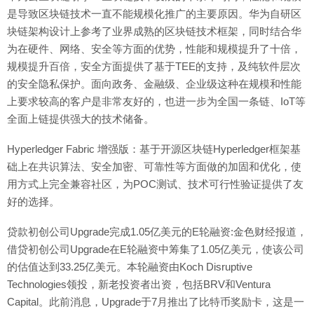
是导致区块链技术一直不能规模化推广的主要原因。华为自研区
块链架构设计上参考了业界成熟的区块链技术框架，同时结合华
为在硬件、网络、安全等方面的优势，性能和规模提升了十倍，
规模提升百倍，安全方面提供了基于TEE的支持，及纯软件层次
的安全隐私保护。面向政务、金融级、企业级这种在规模和性能
上要求较高的客户是非常友好的，也进一步为全国一条链、IoT等
全面上链提供强大的技术储备。
Hyperledger Fabric 增强版：基于开源区块链Hyperledger框架基
础上在共识算法、安全加密、可靠性等方面做的加固和优化，使
用方式上完全兼容社区，为POC测试、技术可行性验证提供了友
好的选择。
贷款初创公司Upgrade完成1.05亿美元的E轮融资:金色财经报道，
借贷初创公司Upgrade在E轮融资中筹集了1.05亿美元，使该公司
的估值达到33.25亿美元。本轮融资由Koch Disruptive
Technologies领投，新老投资者出资，包括BRV和Ventura
Capital。此前消息，Upgrade于7月推出了比特币奖励卡，这是一