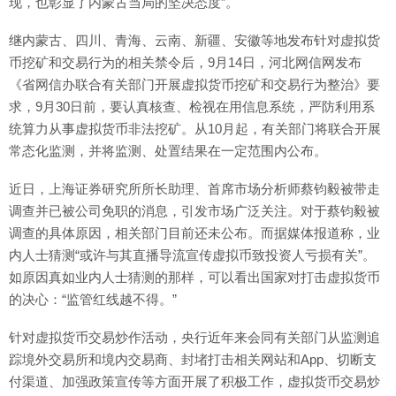
现，也彰显了内蒙古当局的坚决态度”。
继内蒙古、四川、青海、云南、新疆、安徽等地发布针对虚拟货
币挖矿和交易行为的相关禁令后，9月14日，河北网信网发布
《省网信办联合有关部门开展虚拟货币挖矿和交易行为整治》要
求，9月30日前，要认真核查、检视在用信息系统，严防利用系
统算力从事虚拟货币非法挖矿。从10月起，有关部门将联合开展
常态化监测，并将监测、处置结果在一定范围内公布。
近日，上海证券研究所所长助理、首席市场分析师蔡钧毅被带走
调查并已被公司免职的消息，引发市场广泛关注。对于蔡钧毅被
调查的具体原因，相关部门目前还未公布。而据媒体报道称，业
内人士猜测“或许与其直播导流宣传虚拟币致投资人亏损有关”。
如原因真如业内人士猜测的那样，可以看出国家对打击虚拟货币
的决心：“监管红线越不得。”
针对虚拟货币交易炒作活动，央行近年来会同有关部门从监测追
踪境外交易所和境内交易商、封堵打击相关网站和App、切断支
付渠道、加强政策宣传等方面开展了积极工作，虚拟货币交易炒