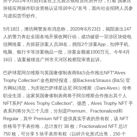
所于2021年9月由刘某在上元观古镇租赁民房开办，打着“国家区
块链应用操作职业资格认证培训中心”名号，面向社会招聘人员参
与虚拟货币炒作。
9月18日，潍坊网警发布消息称，2020年6月23日，揭阳派出147
人的警力奔赴全国各地开展收网行动，成功破获一宗涉区块链电
信网络案，共抓获涉案人员38名，捣毁2个涉案App，扣押手机、
电脑、银行卡等涉案物品一批，涉案金额逾1000万元。今年4月
16日，该案被移送广州市天河区检察院审查起诉。
巴萨球星阿尔维斯与英国奢侈制表商B&S合作推出NFT“Alves
Trophy Collection”:金色财经报道，据Backes&Strauss (B&S) 官
方网站消息，为庆祝巴萨球星达尼·阿尔维斯（Dani Alves）传奇
职业生涯，这家英国奢侈制表商将于阿尔维斯合作推出其个人
NFT系列“ Alves Trophy Collection”。据悉，Alves Trophy NFT 手
表系列将分为三个几倍，分别是Premium、Fractionalized和
Regular，其中 Premium NFT 提供真实手表的所有权，该 NFT
价格等于手表价格，总计发行 38 枚；Fractionalized NFT 总计
750 枚，可分享 5 块手表所有权（以碎片化形式出售，150 个