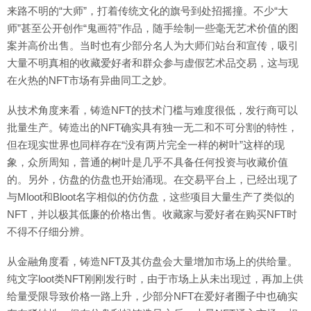
来路不明的“大师”，打着传统文化的旗号到处招摇撞。不少“大
师”甚至公开创作“鬼画符”作品，随手绘制一些毫无艺术价值的图
案并高价出售。当时也有少部分名人为大师们站台和宣传，吸引
大量不明真相的收藏爱好者和群众参与虚假艺术品交易，这与现
在火热的NFT市场有异曲同工之妙。
从技术角度来看，铸造NFT的技术门槛与难度很低，发行商可以
批量生产。铸造出的NFT确实具有独一无二和不可分割的特性，
但在现实世界也同样存在“没有两片完全一样的树叶”这样的现
象，众所周知，普通的树叶是几乎不具备任何投资与收藏价值
的。另外，仿盘的仿盘也开始涌现。在交易平台上，已经出现了
与Mloot和Bloot名字相似的仿仿盘，这些项目大量生产了类似的
NFT，并以极其低廉的价格出售。收藏家与爱好者在购买NFT时
不得不仔细分辨。
从金融角度看，铸造NFT及其仿盘会大量增加市场上的供给量。
纯文字loot类NFT刚刚发行时，由于市场上从未出现过，再加上供
给量受限导致价格一路上升，少部分NFT在爱好者圈子中也确实