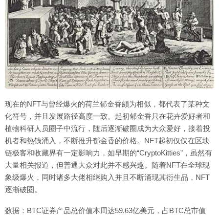
现在的NFT与曾经爆火的荷兰郁金香颇为相似，都代表了某种文
化符号，并且发展路径高度一致。起初郁金香只在花卉爱好者和
植物科研人员圈子中流行，随后逐渐破圈成为大众爱好，接着投
机者和热钱涌入，不断推升郁金香的价格。NFT起初仅仅在区块
链极客和收藏界有一定影响力，如早期的“CryptoKitties”，虽然有
大量相关报道，但普通大众对此并不感兴趣。随着NFT在全球现
象级爆火，同时诸多大佬相继购入并且不断涌现其衍生品，NFT
逐渐破圈。
数据：BTC证券产品总价值本周达59.63亿美元，占BTC总市值