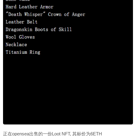
正在opensea出售的一份Loot NFT, 其标价为6ETH