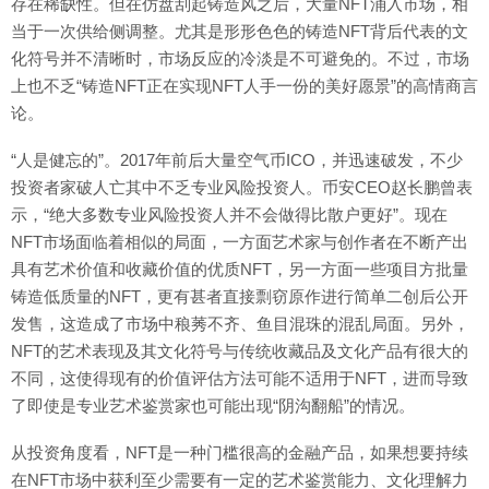
存在稀缺性。但在仿盘刮起铸造风之后，大量NFT涌入市场，相
当于一次供给侧调整。尤其是形形色色的铸造NFT背后代表的文
化符号并不清晰时，市场反应的冷淡是不可避免的。不过，市场
上也不乏“铸造NFT正在实现NFT人手一份的美好愿景”的高情商言
论。
“人是健忘的”。2017年前后大量空气币ICO，并迅速破发，不少
投资者家破人亡其中不乏专业风险投资人。币安CEO赵长鹏曾表
示，“绝大多数专业风险投资人并不会做得比散户更好”。现在
NFT市场面临着相似的局面，一方面艺术家与创作者在不断产出
具有艺术价值和收藏价值的优质NFT，另一方面一些项目方批量
铸造低质量的NFT，更有甚者直接剽窃原作进行简单二创后公开
发售，这造成了市场中稂莠不齐、鱼目混珠的混乱局面。另外，
NFT的艺术表现及其文化符号与传统收藏品及文化产品有很大的
不同，这使得现有的价值评估方法可能不适用于NFT，进而导致
了即使是专业艺术鉴赏家也可能出现“阴沟翻船”的情况。
从投资角度看，NFT是一种门槛很高的金融产品，如果想要持续
在NFT市场中获利至少需要有一定的艺术鉴赏能力、文化理解力