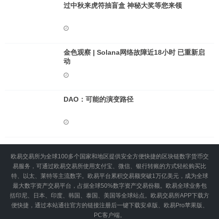
过中秋来虎符抽盲盒 神秘大奖等您来领
金色观察 | Solana网络故障近18小时 已重新启
动
​DAO：可能的演变路径
欧易交易所为全球100多个国家和地区提供安全方便快捷的区块链数字货币交
易服务，可通过欧易交易所使用支付宝、微信、银行转账的方式轻松购买比
特、以太、莱特等主流数字。欧易平台累积交易额突破1万亿美元，成为全球
最大数字资产交易平台，占据全球50%数字资产交易份额。欧易全球业务包
括印尼、日本、印度、韩国、泰国、美国等全球站点。欧易交易所APP下载方
便快捷，通过本站通往官方的链接注册后一键下载安卓版、欧易Pro苹果版、
PC客户端。